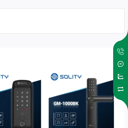
ều này là nhờ vào những tính năng ưu việt của sản phẩm, như:
o việc cầm, nắm. Đồng thời, điều này cũng giúp sản phẩm phù