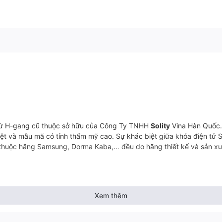
i từ H-gang cũ thuộc sở hữu của Công Ty TNHH
Solity
Vina Hàn Quốc. 
ệt và mẫu mã có tính thẩm mỹ cao. Sự khác biệt giữa khóa điện tử So
ẩm thuộc hãng Samsung, Dorma Kaba,… đều do hãng thiết kế và sản x
ện để xếp vào những dòng khóa thẻ từ với chất lượng, hình thức và g
Xem thêm
M- 5500FK