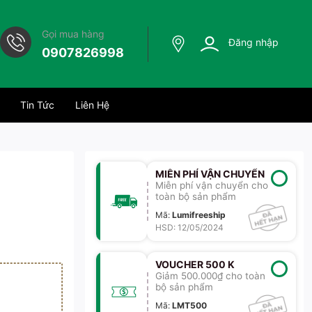
Gọi mua hàng
Đăng nhập
0907826998
Tin Tức
Liên Hệ
MIỄN PHÍ VẬN CHUYỂN
Miễn phí vận chuyển cho
toàn bộ sản phẩm
Mã
:
Lumifreeship
HSD: 12/05/2024
VOUCHER 500 K
Giảm 500.000₫ cho toàn
bộ sản phẩm
Mã
:
LMT500