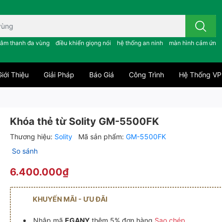
 công tắc cảm ứng..; âm thanh đa vùng ; điều khiển giọng nói ;
âm thanh đa vùng
điều khiển giọng nói
hệ thống an ninh
màn hình cảm ứng
iới Thiệu
Giải Pháp
Báo Giá
Công Trình
Hệ Thống VP
Khóa thẻ từ Solity GM-5500FK
Thương hiệu:
Solity
Mã sản phẩm:
GM-5500FK
So sánh
6.400.000₫
KHUYẾN MÃI - ƯU ĐÃI
Nhập mã
EGANY
thêm 5% đơn hàng
Sao chép