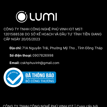
Không chỉ vậy, khóa cửa thông minh
Solity GM- 5500FK
còn có
kiểm soát được tình trạng bảo mật của căn nhà gần như tuyệt đố
Hình ảnh công trình:
CÔNG TY TNHH CÔNG NGHỆ PHÚ VINH IOT MST:
1201588538 DO SỞ KẾ HOẠCH VÀ ĐẦU TƯ TỈNH TIỀN GIANG
CẤP NGÀY 20/05/2023
Địa chỉ:
71A Nguyễn Trãi, Phường Mỹ Tho , Tỉnh Đồng Tháp
Số điện thoại:
0907826998
Email:
cskhphuvinh@gmail.com
CÔNG TY TNHH CÔNG NGHỆ PHÚ VINH IOT | Cung cấp bởi