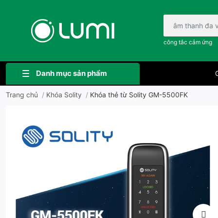
Bạn cần tìm gì..;
công tắc cảm ứng
Danh mục sản phẩm
G
Trang chủ
/
Khóa Solity
/
Khóa thẻ từ Solity GM-5500FK