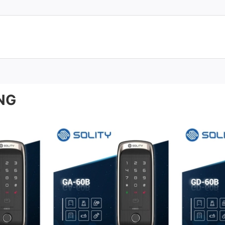
ảng 40-70mm
NG
phẩm
ên vượt trội hơn hẳn so với những dòng khóa khác trên thị trường. Đi
ới bàn tay của hầu hết người Châu Á nên tạo điều kiện thuận lợi ch