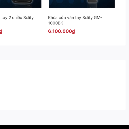
tay 2 chiều Solity
Khóa cửa vân tay Solity GM-
1000BK
 sản phẩm còn được tích hợp các chức năng hiện đại như: chống
₫
6.100.000₫
ang đến sự tinh tế, hiện đại và không kém phần sang trọng cho
ủ có thể kịp thời thoát ra ngoài. Điều này giúp người dùng có
động. Việc sử dụng thẻ từ có thể giúp khách hàng hoàn toàn an