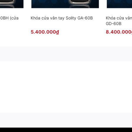
không gian mà còn làm tôn lên sự hiện đại, sang trọng cho căn nhà.
60BH (cửa
Khóa cửa vân tay Solity GA-60B
Khóa cửa vân 
GD-60B
- 5500FK
có khả năng chịu lực và độ bền cao. Đồng thời, bên trong
5.400.000₫
8.400.000
ửa khác nhau. Đặc biệt, ánh bạc bên trong sản phẩm còn phần nào m
iến bên trong khóa sẽ phát báo động, đồng thời bung chốt để gia ch
ừ và chìa cơ, đồng thời khóa bằng 2 chế độ là tự động và không tự 