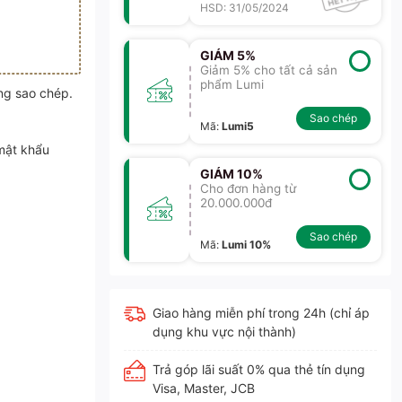
HSD: 31/05/2024
GIẢM 5%
Giảm 5% cho tất cả sản
phẩm Lumi
ng sao chép.
Sao chép
Mã
:
Lumi5
mật khẩu
GIẢM 10%
Cho đơn hàng từ
20.000.000đ
Sao chép
Mã
:
Lumi 10%
Giao hàng miễn phí trong 24h (chỉ áp
dụng khu vực nội thành)
Trả góp lãi suất 0% qua thẻ tín dụng
Visa, Master, JCB