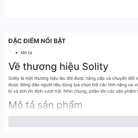
ĐẶC ĐIỂM NỔI BẬT
Mô tả
Về thương hiệu Solity
Solity là một thương hiệu lâu đời được nâng cấp và chuyển đổ
được đông đảo người tiêu dùng lựa chọn bởi các tính năng ưu vi
bỉ và tính ổn định vượt trội. Nhìn chung, phần lớn các sản ph
Mô tả sản phẩm
Khóa cửa thông minh Hàn Quốc
GM- 5500FK
có đầy đủ điều ki
Thông số kỹ thuật của khóa G