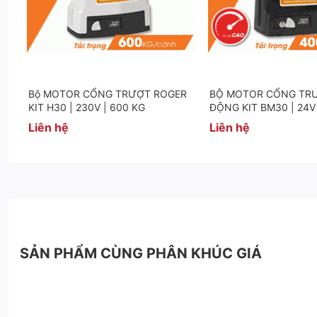
Bộ MOTOR CỔNG TRƯỢT ROGER
BỘ MOTOR CỔNG TR
KIT H30 | 230V | 600 KG
ĐỘNG KIT BM30 | 24V 
Liên hệ
Liên hệ
Trang thiết bị mô tơ cửa cổng trượt tự động Roger
- R30/1203 - 01 Moto điện sức kéo 1200kg
SẢN PHẨM CÙNG PHÂN KHÚC GIÁ
- H93/RX22A/I - 01 Card thu phát tín hiệu điều khiển 2 kênh 433
- E80/TX52R/2 - 02 tay điều khiển từ xa 433.92 Mhz