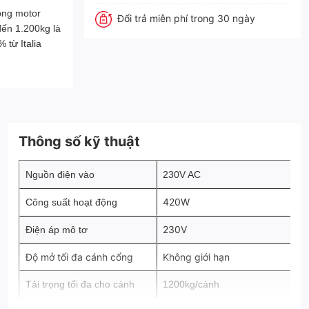
òng motor
Đổi trả miễn phí trong 30 ngày
đến 1.200kg là
 từ Italia
Thông số kỹ thuật
Nguồn điện vào
230V AC
420W
Công suất hoạt động
230V
Điện áp mô tơ
Độ mở tối đa cánh cổng
Không giới hạn
Tải trọng tối đa cho cánh
1200kg/cánh