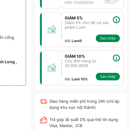
HSD: 31/05/2024
GIẢM 5%
Giảm 5% cho tất cả sản
phẩm Lumi
)
ển cổng
Sao chép
Mã
:
Lumi5
GIẢM 10%
Cho đơn hàng từ
nh Long ,
20.000.000đ
Sao chép
Mã
:
Lumi 10%
Giao hàng miễn phí trong 24h (chỉ áp
dụng khu vực nội thành)
Trả góp lãi suất 0% qua thẻ tín dụng
Visa, Master, JCB