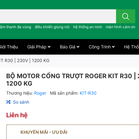
 công tắc cảm ứng..; âm thanh đa vùng ; điều khiển giọng nói ;
âm thanh đa vùng
điều khiển giọng nói
hệ thống an ninh
màn hình cảm ứng
iới Thiệu
Giải Pháp
Báo Giá
Công Trình
Hệ Thố
R30 | 230V | 1200 KG
BỘ MOTOR CỔNG TRƯỢT ROGER KIT R30 | 
1200 KG
Thương hiệu:
Roger
Mã sản phẩm:
KIT-R30
So sánh
Liên hệ
KHUYẾN MÃI - ƯU ĐÃI