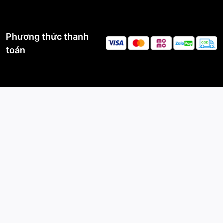
 Tây do
PHÚ VINH IOT phân phối và lắp đặt.
Phương thức thanh
ất.
toán
iểm soát
TẢI TRỌNG
HƯỚNG DẪN