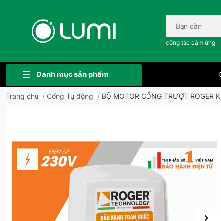
Bạn cần tìm gì..;
công tắc cảm ứng
Danh mục sản phẩm
G
Trang chủ
/
Cổng Tự động
/
BỘ MOTOR CỔNG TRƯỢT ROGER KIT 