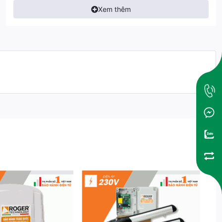
Độ mở tối đa cánh cổng
Từng phần
Xem thêm
Tốc độ mở
9,5m/phút
Nhiệt độ môi trường
-20°C/+55°C
Tiêu chuẩn bảo vệ
IP 43
Khi mất điện
Mở bằng tay ( Có chìa khóa mở
Điện thông minh, Thiết bị an toà
Kết nối
soát