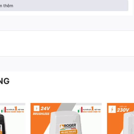
m thêm
NG