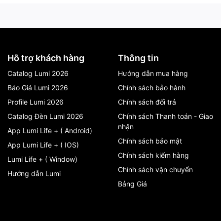
Hỗ trợ khách hàng
Thông tin
ngang tự động Roger
Catalog Lumi 2026
Hướng dẫn mua hàng
Báo Giá Lumi 2026
Chính sách bảo hành
Profile Lumi 2026
Chính sách đổi trả
Catalog Đèn Lumi 2026
Chính sách Thanh toán - Giao
nhận
App Lumi Life + ( Android)
Chính sách bảo mật
ng
App Lumi Life + ( IOS)
Chính sách kiểm hàng
Lumi Life + ( Window)
lại" luôn coi trọng chất lượng thiết bị lên hàng đầu đáp ứng tối
Chính sách vận chuyển
cao năng lực đội ngũ kỹ thuật và dịch vụ là bí quyết để trở thành
Hướng dẫn Lumi
.
Bảng Giá
i nào thì vẫn là sự bỡ ngỡ của nhiều chủ nhà.
nh chưa? Liên hệ ngay với
PHÚ VINH IOT
để được tư vấn tận tình