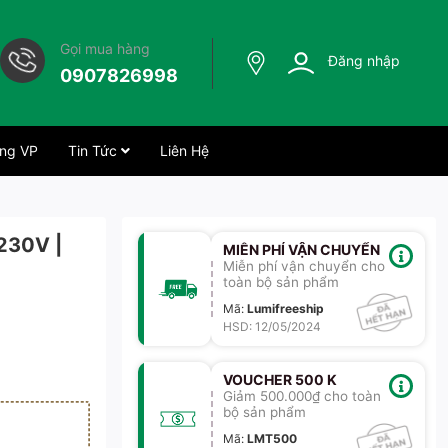
Gọi mua hàng
Đăng nhập
0907826998
ng VP
Tin Tức
Liên Hệ
230V |
MIỄN PHÍ VẬN CHUYỂN
Miễn phí vận chuyển cho
toàn bộ sản phẩm
Mã
:
Lumifreeship
HSD: 12/05/2024
VOUCHER 500 K
Giảm 500.000₫ cho toàn
bộ sản phẩm
Mã
:
LMT500