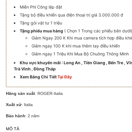
Miễn Phí Công lắp đặt
Tặng bộ điều khiển qua điện thoại trị giá 3.000.000 đ
Tặng gói vật tư 1 triệu
Tặng phiếu mua hàng
( Chọn 1 Trong các phiếu bên dưới
Giảm Ngay 200 K Khi mua camera tích hợp điều khi
Giảm ngay 100 K khi mua thêm tay điều khiển
Giảm ngay 1 Triệu Khi Mua Bộ Chuông Thông Minh
Khu vực khuyến mãi : Long An , Tiền Giang , Bến Tre , Vĩ
Trà Vinh , Đồng Tháp
Xem Bảng Chi Tiết
Tại Đây
00 KG
0 | 230V | 1200 KG
 ROGER KIT R30 | 230V | 1200 KG
Hãng sản xuất
: ROGER-Italia
Xuất xứ
: Italia
Bảo hành
: 2 năm
MÔ TẢ