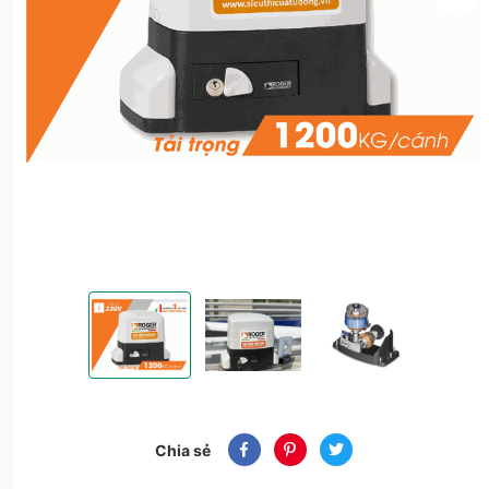
BỘ MOTOR CỔNG TRƯỢT ROGER KIT R30 | 230V | 12
BỘ MOTOR CỔNG TRƯỢT ROGER KIT R3
BỘ MOTOR CỔNG TRƯỢT
Chia sẻ