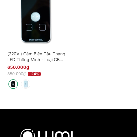
(220V ) Cảm Biến Cầu Thang
LED Thông Minh - Loại CB
chuyển động Âm Tường -
650.000₫
Chữ Nhật - Đen/Trắng - Bảo
850.000₫
-24%
Hành 3 Năm