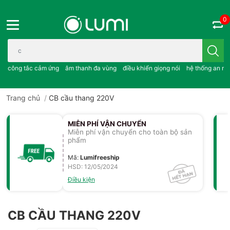
0
Bạn cần tìm gì..; công tắc cảm ứng..; âm thanh đa vùng ; điều khiể
công tắc cảm ứng
âm thanh đa vùng
điều khiển giọng nói
hệ thống an ni
Trang chủ
/
CB cầu thang 220V
MIỄN PHÍ VẬN CHUYỂN
Miễn phí vận chuyển cho toàn bộ sản
phẩm
Mã
:
Lumifreeship
HSD: 12/05/2024
Điều kiện
CB CẦU THANG 220V