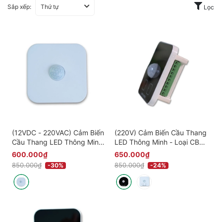
Sắp xếp:
Thứ tự
Lọc
(12VDC - 220VAC) Cảm Biến
(220V) Cảm Biến Cầu Thang
Cầu Thang LED Thông Minh
LED Thông Minh - Loại CB
- Loại CB chuyển động (Lắp
chuyển động Âm Tường -
600.000₫
650.000₫
Nổi) - Trắng - Bảo Hành 3
Vuông - Đen/Trắng - Bảo
850.000₫
850.000₫
-30%
-24%
Năm
Hành 3 Năm