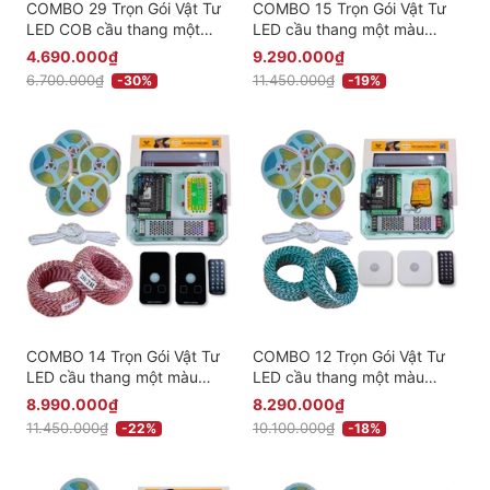
COMBO 29 Trọn Gói Vật Tư
COMBO 15 Trọn Gói Vật Tư
LED COB cầu thang một
LED cầu thang một màu
màu thông minh giá rẻ -
thông minh Cao Cấp - Có
4.690.000₫
9.290.000₫
Phiên bản Cảm Biến Âm
điều khiển qua app - Phiên
6.700.000₫
11.450.000₫
-30%
-19%
bản Cảm Biến Nổi
COMBO 14 Trọn Gói Vật Tư
COMBO 12 Trọn Gói Vật Tư
LED cầu thang một màu
LED cầu thang một màu
thông minh Cao Cấp - Có
thông minh Cao Cấp - Phiên
8.990.000₫
8.290.000₫
điều khiển qua app - Phiên
bản Cảm Biến Nổi
11.450.000₫
10.100.000₫
-22%
-18%
bản Cảm Biến Âm