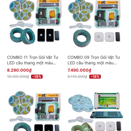
COMBO 11 Trọn Gói Vật Tư
COMBO 09 Trọn Gói Vật Tư
LED cầu thang một màu
LED cầu thang một màu
thông minh Cao Cấp - Phiên
thông minh Cao Cấp - Phiên
8.290.000₫
7.490.000₫
bản Cảm Biến Âm
bản Cảm Biến Nổi ( 1 Cuộn
10.100.000₫
9.110.000₫
-18%
-18%
Dây )