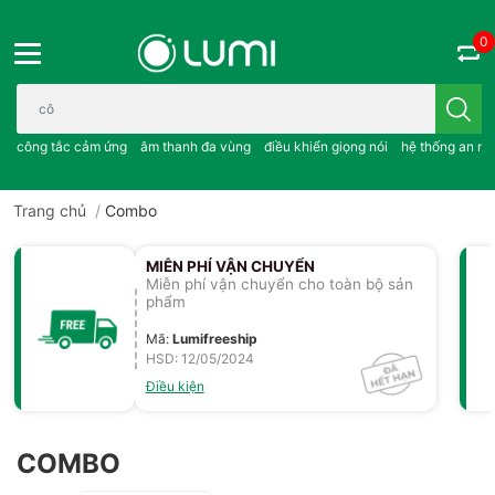
0
Bạn cần tìm gì..; công tắc cảm ứng..; âm thanh đa vùng ; điều khiể
công tắc cảm ứng
âm thanh đa vùng
điều khiển giọng nói
hệ thống an ni
Trang chủ
/
Combo
MIỄN PHÍ VẬN CHUYỂN
Miễn phí vận chuyển cho toàn bộ sản
phẩm
Mã
:
Lumifreeship
HSD: 12/05/2024
Điều kiện
COMBO