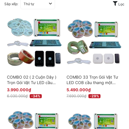
Sắp xếp:
Thứ tự
Lọc
COMBO 02 ( 2 Cuộn Dây )
COMBO 33 Trọn Gói Vật Tư
Trọn Gói Vật Tư LED cầu
LED COB cầu thang một
thang một màu thông minh
màu thông minh giá rẻ -
3.990.000₫
5.490.000₫
giá rẻ - Phiên bản Cảm Biến
Phiên bản Cảm Biến Nổi
6.030.000₫
7.690.000₫
-34%
-29%
Âm