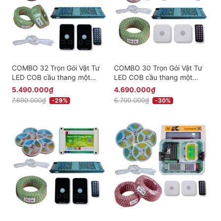
COMBO 32 Trọn Gói Vật Tư
COMBO 30 Trọn Gói Vật Tư
LED COB cầu thang một
LED COB cầu thang một
màu thông minh giá rẻ -
màu thông minh giá rẻ -
5.490.000₫
4.690.000₫
Phiên bản Cảm Biến Âm
Phiên bản Cảm Biến Nổi
7.690.000₫
6.700.000₫
-29%
-30%