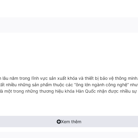
 lâu năm trong lĩnh vực sản xuất khóa và thiết bị bảo vệ thông min
. Rất nhiều những sản phẩm thuộc các “ông lớn ngành công nghệ” nh
 là một trong những thương hiệu khóa Hàn Quốc nhận được nhiều sự 
ửa lùa với thiết kế nhỏ gọn, nhưng vẫn đảm bảo tích hợp nhiều chứ
Xem thêm
oại cửa với kích thước khác nhau. Giống như nhiều sản phẩm khác c