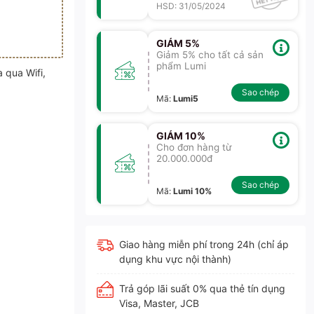
HSD: 31/05/2024
GIẢM 5%
Giảm 5% cho tất cả sản
phẩm Lumi
 qua Wifi,
Sao chép
Mã
:
Lumi5
GIẢM 10%
Cho đơn hàng từ
20.000.000đ
Sao chép
Mã
:
Lumi 10%
Giao hàng miễn phí trong 24h (chỉ áp
dụng khu vực nội thành)
Trả góp lãi suất 0% qua thẻ tín dụng
Visa, Master, JCB