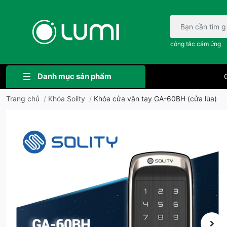
Bạn cần tìm gì..;
công tắc cảm ứng
Danh mục sản phẩm
G
Trang chủ
/
Khóa Solity
/
Khóa cửa vân tay GA-60BH (cửa lùa)