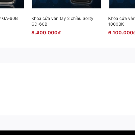
ty GA-60B
Khóa cửa vân tay 2 chiều Solity
Khóa cửa vân
GD-60B
1000BK
8.400.000₫
6.100.000
, An Giang