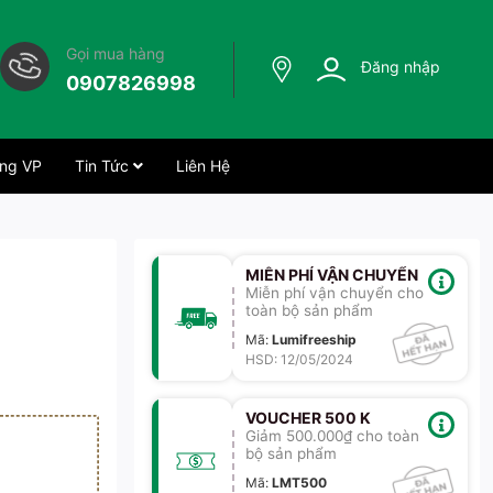
Gọi mua hàng
Đăng nhập
0907826998
ng VP
Tin Tức
Liên Hệ
MIỄN PHÍ VẬN CHUYỂN
Miễn phí vận chuyển cho
toàn bộ sản phẩm
Mã
:
Lumifreeship
HSD: 12/05/2024
VOUCHER 500 K
Giảm 500.000₫ cho toàn
bộ sản phẩm
Mã
:
LMT500