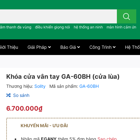
 công tắc cảm ứng..; âm thanh đa vùng ; điều khiển giọng nói ;
âm thanh đa vùng
điều khiển giọng nói
hệ thống an ninh
màn hình cảm ứng
iới Thiệu
Giải Pháp
Báo Giá
Công Trình
Hệ Thố
Khóa cửa vân tay GA-60BH (cửa lùa)
Thương hiệu:
Solity
Mã sản phẩm:
GA-60BH
So sánh
6.700.000₫
KHUYẾN MÃI - ƯU ĐÃI
Nhập mã
EGANY
thêm 5% đơn hàng
Sao chép