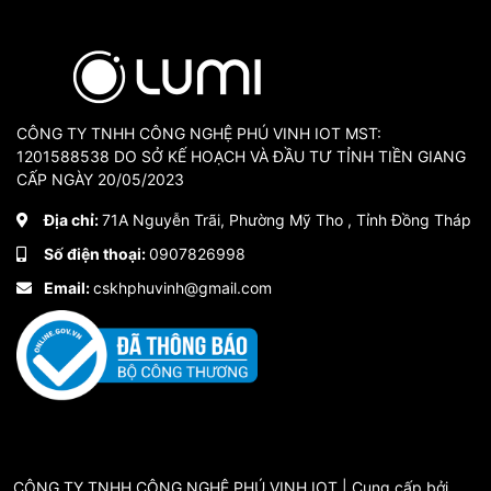
CÔNG TY TNHH CÔNG NGHỆ PHÚ VINH IOT MST:
1201588538 DO SỞ KẾ HOẠCH VÀ ĐẦU TƯ TỈNH TIỀN GIANG
CẤP NGÀY 20/05/2023
Địa chỉ:
71A Nguyễn Trãi, Phường Mỹ Tho , Tỉnh Đồng Tháp
Số điện thoại:
0907826998
Email:
cskhphuvinh@gmail.com
CÔNG TY TNHH CÔNG NGHỆ PHÚ VINH IOT | Cung cấp bởi