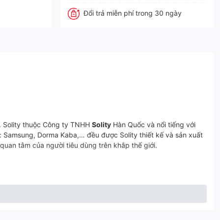
Đổi trả miễn phí trong 30 ngày
h. Solity thuộc Công ty TNHH
Solity
Hàn Quốc và nổi tiếng với
ư: Samsung, Dorma Kaba,… đều được Solity thiết kế và sản xuất
quan tâm của người tiêu dùng trên khắp thế giới.
c năng mở khóa khác nhau, bao gồm: vân tay, thẻ từ và mã số.
ủa thương hiệu Solity, GA- 60BH cũng được rất nhiều người