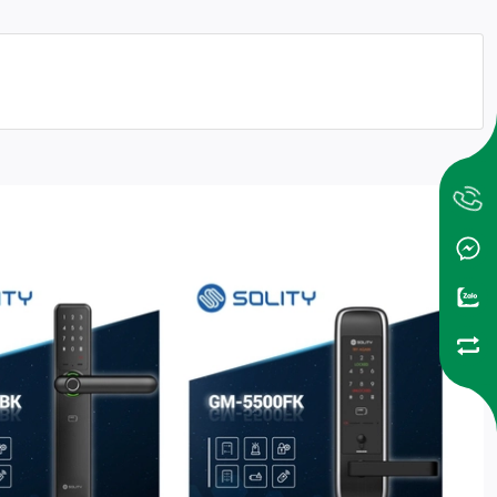
nhà của mình. Cụ thể như:
ều giải pháp mở khóa thuận lợi hơn khi cần. Đặc biệt trong các
ẻ khóa, gây ảnh hưởng đến tài sản cá nhân.
.
 khi nhập sai mã pin liên tục nhiều lần,…
hác nhau.
bị bảo vệ mà còn được xem như một vật dụng trang trí phần cửa