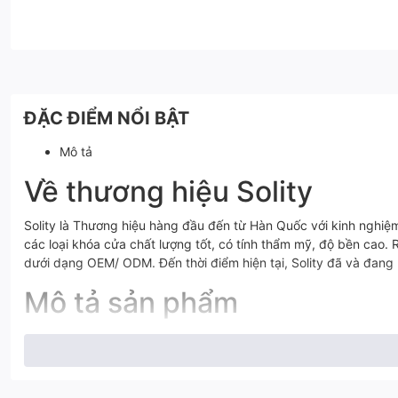
ĐẶC ĐIỂM NỔI BẬT
Mô tả
Về thương hiệu Solity
Solity là Thương hiệu hàng đầu đến từ Hàn Quốc với kinh nghiệm
các loại khóa cửa chất lượng tốt, có tính thẩm mỹ, độ bền cao
dưới dạng OEM/ ODM. Đến thời điểm hiện tại, Solity đã và đang
Mô tả sản phẩm
Khóa cửa thông minh
GA- 60BH
l
à loại khóa được sử dụng cho c
Bạn hoàn toàn có thể sử dụng khóa cửa lùa GA-60BH cho nhiều l
dùng tin tưởng về chất lượng.