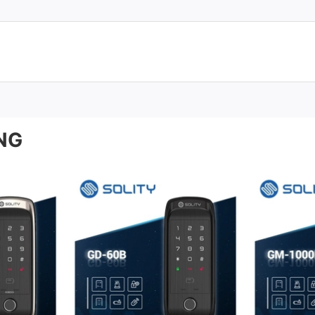
phẩm
sở hữu nhiều ưu điểm vượt trội giúp người dùng có thể bảo vệ ngôi 
ược tình trạng quên chìa, quên mật khẩu,… từ đó có thể sử dụng nhi
n đóng, mở hơn so với các loại khóa cơ thông thường. .
ộ chắc chắn và bền bỉ, từ đó giúp tránh được tình trạng kẻ gian b
NG
tác diễn ra trong 1 lần chạm nhưng vẫn đảm bảo tính chính xác cao
rạng lấy cắp hoặc lộ mật khẩu trong quá trình sử dụng.
hi có tình trạng xâm nhập bất thường, tự động khóa ngưng hoạt động
n, không quá nặng và có thể phù hợp với nhiều đối tượng sử dụng k
ần thân của mọi loại cửa mà không tạo cảm giác thô.
độ sang trọng và hiện đại, từ đó giúp sản phẩm không chỉ là thiết 
rình sử dụng.