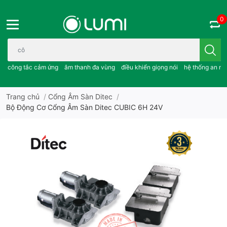
0
Bạn cần tìm gì..; công tắc cảm ứng..; âm thanh đa vùng ; điều khiể
công tắc cảm ứng
âm thanh đa vùng
điều khiển giọng nói
hệ thống an ni
Trang chủ
/
Cổng Âm Sàn Ditec
/
Bộ Động Cơ Cổng Âm Sàn Ditec CUBIC 6H 24V