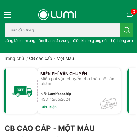
0
Bạn cần tìm gì..; công tắc cảm ứng..; âm thanh đa vùng ; điều khiể
công tắc cảm ứng
âm thanh đa vùng
điều khiển giọng nói
hệ thống an ni
Trang chủ
/
CB cao cấp - Một Màu
MIỄN PHÍ VẬN CHUYỂN
Miễn phí vận chuyển cho toàn bộ sản
phẩm
Mã
:
Lumifreeship
HSD: 12/05/2024
Điều kiện
CB CAO CẤP - MỘT MÀU