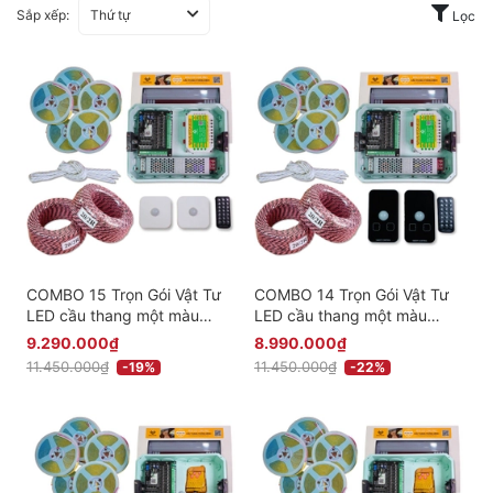
Sắp xếp:
Thứ tự
Lọc
COMBO 15 Trọn Gói Vật Tư
COMBO 14 Trọn Gói Vật Tư
LED cầu thang một màu
LED cầu thang một màu
thông minh Cao Cấp - Có
thông minh Cao Cấp - Có
9.290.000₫
8.990.000₫
điều khiển qua app - Phiên
điều khiển qua app - Phiên
11.450.000₫
11.450.000₫
-19%
-22%
bản Cảm Biến Nổi
bản Cảm Biến Âm