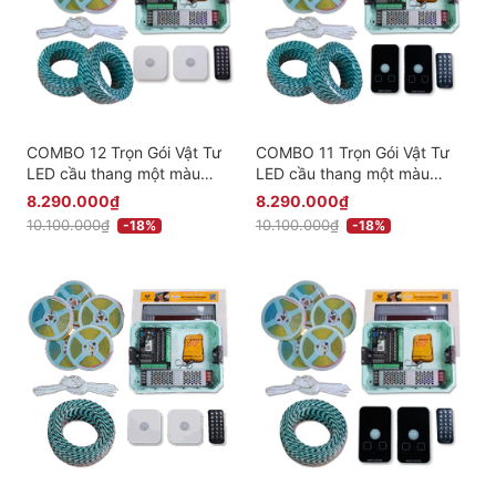
COMBO 12 Trọn Gói Vật Tư
COMBO 11 Trọn Gói Vật Tư
LED cầu thang một màu
LED cầu thang một màu
thông minh Cao Cấp - Phiên
thông minh Cao Cấp - Phiên
8.290.000₫
8.290.000₫
bản Cảm Biến Nổi
bản Cảm Biến Âm
10.100.000₫
10.100.000₫
-18%
-18%