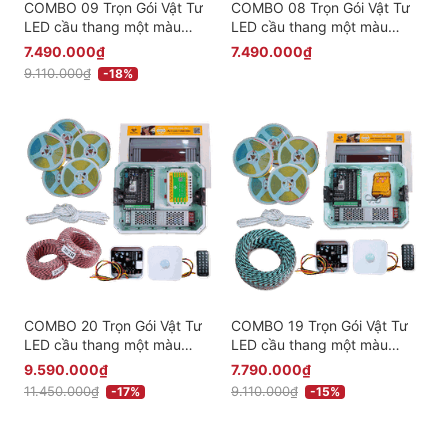
COMBO 09 Trọn Gói Vật Tư
COMBO 08 Trọn Gói Vật Tư
LED cầu thang một màu
LED cầu thang một màu
thông minh Cao Cấp - Phiên
thông minh Cao Cấp - Phiên
7.490.000₫
7.490.000₫
bản Cảm Biến Nổi ( 1 Cuộn
bản Cảm Biến Âm ( 1 Cuộn
9.110.000₫
-18%
Dây )
Dây )
COMBO 20 Trọn Gói Vật Tư
COMBO 19 Trọn Gói Vật Tư
LED cầu thang một màu
LED cầu thang một màu
thông minh Cao Cấp - Có
thông minh Cao Cấp - Phiên
9.590.000₫
7.790.000₫
điều khiển qua app - Phiên
bản Cảm Biến Nổi Ngoài Trời
11.450.000₫
9.110.000₫
-17%
-15%
bản Cảm Biến Nổi ngoài Trời
( 1 Cuộn Dây )