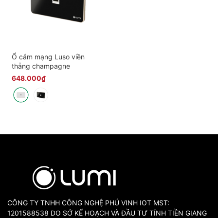
Ổ cắm mạng Luso viền
thẳng champagne
648.000₫
CÔNG TY TNHH CÔNG NGHỆ PHÚ VINH IOT MST:
1201588538 DO SỞ KẾ HOẠCH VÀ ĐẦU TƯ TỈNH TIỀN GIANG