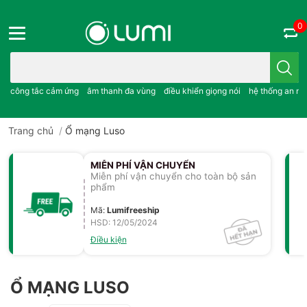
0
Bạn cần tìm gì..; công tắc cảm ứng..; âm thanh đa vùng ; điều khiể
công tắc cảm ứng
âm thanh đa vùng
điều khiển giọng nói
hệ thống an ni
Trang chủ
/
Ổ mạng Luso
MIỄN PHÍ VẬN CHUYỂN
Miễn phí vận chuyển cho toàn bộ sản
phẩm
Mã
:
Lumifreeship
HSD: 12/05/2024
Điều kiện
Ổ MẠNG LUSO