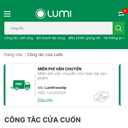
0
Bạn cần tìm gì..; công tắc cảm ứng..; âm thanh đa vùng ; điều khiể
công tắc cảm ứng
âm thanh đa vùng
điều khiển giọng nói
hệ thống an ni
Trang chủ
/
Công tắc cửa cuốn
MIỄN PHÍ VẬN CHUYỂN
Miễn phí vận chuyển cho toàn bộ sản
phẩm
Mã
:
Lumifreeship
HSD: 12/05/2024
Điều kiện
CÔNG TẮC CỬA CUỐN