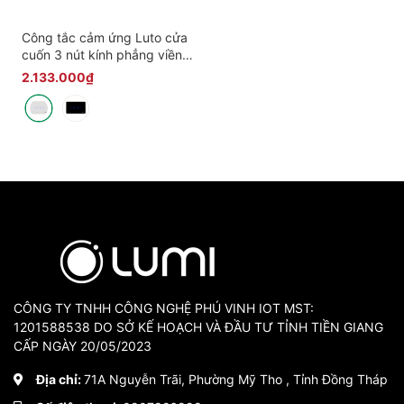
Công tắc cảm ứng Luto cửa
cuốn 3 nút kính phẳng viền
nhôm
2.133.000₫
CÔNG TY TNHH CÔNG NGHỆ PHÚ VINH IOT MST:
1201588538 DO SỞ KẾ HOẠCH VÀ ĐẦU TƯ TỈNH TIỀN GIANG
CẤP NGÀY 20/05/2023
Địa chỉ:
71A Nguyễn Trãi, Phường Mỹ Tho , Tỉnh Đồng Tháp