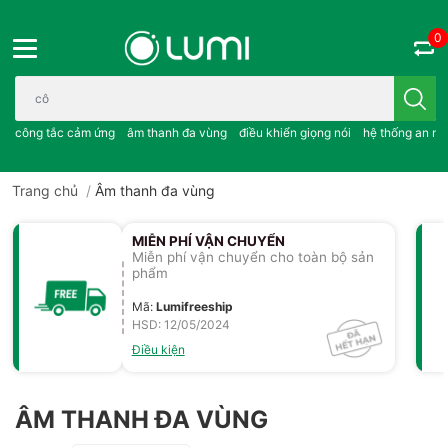
0
Bạn cần tìm gì..; công tắc cảm ứng..; âm thanh đa vùng ; điều khiể
công tắc cảm ứng
âm thanh đa vùng
điều khiển giọng nói
hệ thống an ni
Trang chủ
/
Âm thanh đa vùng
MIỄN PHÍ VẬN CHUYỂN
Miễn phí vận chuyển cho toàn bộ sản
phẩm
Mã
:
Lumifreeship
HSD: 12/05/2024
Điều kiện
ÂM THANH ĐA VÙNG