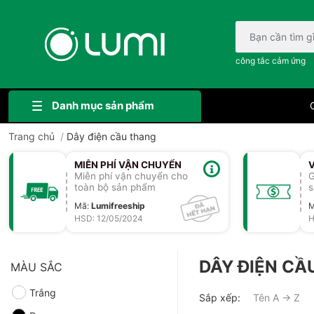
Bạn cần tìm gì..;
công tắc cảm ứng
Danh mục sản phẩm
G
Trang chủ
/
Dây điện cầu thang
MIỄN PHÍ VẬN CHUYỂN
Miễn phí vận chuyển cho
G
toàn bộ sản phẩm
s
Mã
:
Lumifreeship
HSD: 12/05/2024
H
DÂY ĐIỆN CẦ
MÀU SẮC
Trắng
Sắp xếp:
Tên A → Z