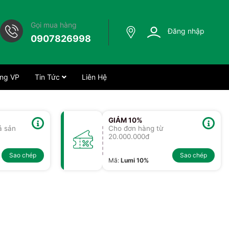
Gọi mua hàng
Đăng nhập
0907826998
ng VP
Tin Tức
Liên Hệ
GIẢM 10%
ả sản
Cho đơn hàng từ
20.000.000đ
Sao chép
Sao chép
Mã
:
Lumi 10%