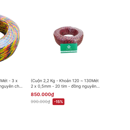
 Mét - 3 x
(Cuộn 2,2 Kg - Khoản 120 ~ 130Mét
nguyên chất)
2 x 0,5mm - 20 tim - đồng nguyên
u Thang
chất) Dây Xoắn 2 Chuyên Cầu
850.000₫
Thang Thông Minh, Dây Loa, Dây
990.000₫
-15%
Đèn tủ Nội Thất