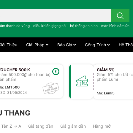
 công tắc cảm ứng..; âm thanh đa vùng ; điều khiển giọng nói ;
âm thanh đa vùng
điều khiển giọng nói
hệ thống an ninh
màn hình cảm ứng
iới Thiệu
Giải Pháp
Báo Giá
Công Trình
Hệ Thố
VOUCHER 500 K
GIẢM 5%
iảm 500.000₫ cho toàn bộ
Giảm 5% cho tất c
ản phẩm
phẩm Lumi
Mã
:
LMT500
SD: 31/05/2024
Mã
:
Lumi5
U THANG
Tên Z → A
Giá tăng dần
Giá giảm dần
Hàng mới