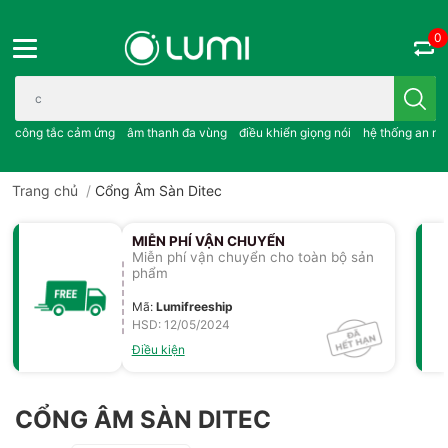
0
Bạn cần tìm gì..; công tắc cảm ứng..; âm thanh đa vùng ; điều khiể
công tắc cảm ứng
âm thanh đa vùng
điều khiển giọng nói
hệ thống an ni
Trang chủ
/
Cổng Âm Sàn Ditec
MIỄN PHÍ VẬN CHUYỂN
Miễn phí vận chuyển cho toàn bộ sản
phẩm
Mã
:
Lumifreeship
HSD: 12/05/2024
Điều kiện
CỔNG ÂM SÀN DITEC