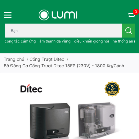
0
Bạn cần tìm gì..; công tắc cảm ứng..; âm thanh đa vùng ; điều khiể
công tắc cảm ứng
âm thanh đa vùng
điều khiển giọng nói
hệ thống an ni
Trang chủ
/
Cổng Trượt Ditec
/
Bộ Động Cơ Cổng Trượt Ditec 18EP (230V) - 1800 Kg/Cánh