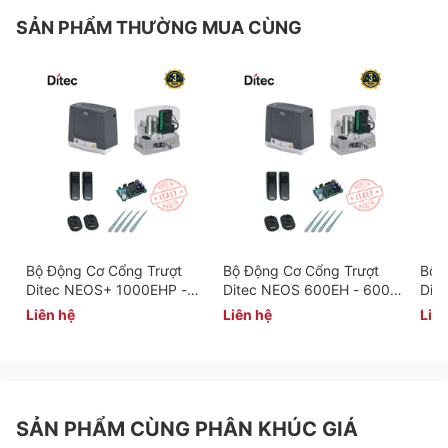
SẢN PHẨM THƯỜNG MUA CÙNG
Bộ Động Cơ Cổng Trượt
Bộ Động Cơ Cổng Trượt
Bộ 
Ditec NEOS+ 1000EHP -
Ditec NEOS 600EH - 600
Dit
1000 Kg/Cánh
Kg/Cánh
Kg/
Liên hệ
Liên hệ
Liên
SẢN PHẨM CÙNG PHÂN KHÚC GIÁ