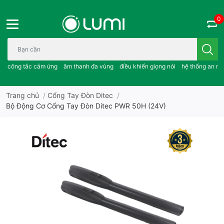
0
Bạn cần tìm gì..; công tắc cảm ứng..; âm thanh đa vùng ; điều khiể
công tắc cảm ứng
âm thanh đa vùng
điều khiển giọng nói
hệ thống an ni
Trang chủ
/
Cổng Tay Đòn Ditec
/
Bộ Động Cơ Cổng Tay Đòn Ditec PWR 50H (24V)