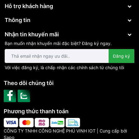
Hỗ trợ khách hàng
Thông tin
Nhận tin khuyến mãi
KHUYẾN MÃI - ƯU ĐÃI
Bạn muốn nhận khuyến mãi đặc biệt? Đăng ký ngay.
Miễn Phí Công lắp đặt
Tặng bộ điều khiển qua điện thoại trị giá 3.000.000 đ
Đăng ký
Tặng gói vật tư 1 triệu
Tặng phiếu mua hàng
( Chọn 1 Trong các phiếu bên
Với việc đăng ký, là chấp nhận các chính sách từ chúng tôi
dưới)
Giảm Ngay 200 K Khi mua camera tích hợp điều
Theo dõi chúng tôi
khiển cổng
Giảm ngay 100 K khi mua thêm tay điều khiển
Giảm ngay 1 Triệu Khi Mua Bộ Chuông Thông Minh
Khu vực khuyến mãi : Long An , Tiền Giang , Bến Tre ,
Vĩnh Long , Trà Vinh , Đồng Tháp
Phương thức thanh toán
Xem Bảng Chi Tiết
Tại Đây
CÔNG TY TNHH CÔNG NGHỆ PHÚ VINH IOT | Cung cấp bởi
Sapo