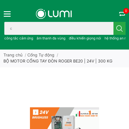
0
Bạn cần tìm gì..; công tắc cảm ứng..; âm thanh đa vùng ; điều khiể
công tắc cảm ứng
âm thanh đa vùng
điều khiển giọng nói
hệ thống an ni
Trang chủ
/
Cổng Tự động
/
BỘ MOTOR CỔNG TAY ĐÒN ROGER BE20 | 24V | 300 KG