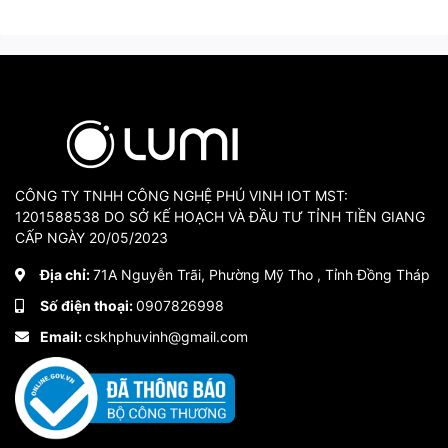
Tiêu chuẩn bảo vệ
IP 43
Kết nối
Điện thông minh, Thiết bị an toàn & Ki
MÃ MOTOR
ẢNH
CÔNG TY TNHH CÔNG NGHỆ PHÚ VINH IOT MST:
1201588538 DO SỞ KẾ HOẠCH VÀ ĐẦU TƯ TỈNH TIỀN GIANG
CẤP NGÀY 20/05/2023
Địa chỉ:
71A Nguyễn Trãi, Phường Mỹ Tho , Tỉnh Đồng Tháp
BE20
Số điện thoại:
0907826998
Email:
cskhphuvinh@gmail.com