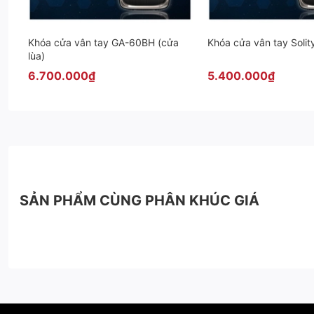
MỘT CHẠM - VẠN TIỆN NGHI - CHỌN SOLITY
Khóa cửa vân tay GA-60BH (cửa
Khóa cửa vân tay Soli
Websie:
https://phuvinhiot.com
lùa)
6.700.000₫
5.400.000₫
Hotline:
0907.826.998
-
0907.983.328
Mr.Châu
Showroom:
71A Nguyễn Trãi, P7, Thành Phố Mỹ Tho, Tiền Giang
142, Võ Trường Toản, Phường Bình Khánh, TP Long Xuyên
SẢN PHẨM CÙNG PHÂN KHÚC GIÁ