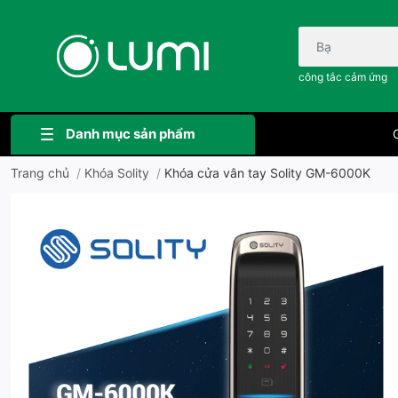
Bạn cần tìm gì..;
công tắc cảm ứng
Danh mục sản phẩm
G
Trang chủ
/
Khóa Solity
/
Khóa cửa vân tay Solity GM-6000K