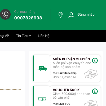
Gọi mua hàng
Đăng nhập
0907826998
ng VP
Tin Tức
Liên Hệ
MIỄN PHÍ VẬN CHUYỂN
Miễn phí vận chuyển cho
toàn bộ sản phẩm
Mã
:
Lumifreeship
HSD: 12/05/2024
VOUCHER 500 K
Giảm 500.000₫ cho toàn
bộ sản phẩm
Mã
:
LMT500