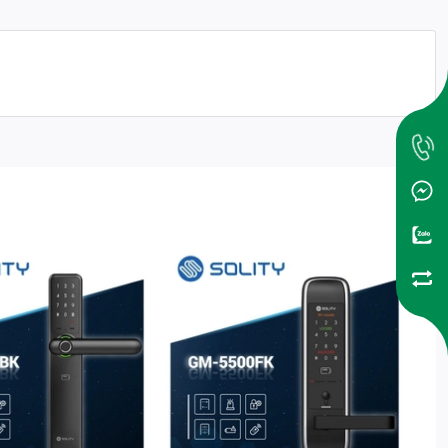
 vân tay, thẻ từ, mật mã hoặc mở qua app được cài đặt trên
 đa 100 vân tay khác nhau và 100 thẻ từ.
ện dung và áp suất. Nhờ sử dụng công nghệ này mà khóa cửa
 vân tay
GM-6000BK
được thiết kế nhỏ gọn, thông minh, tiện
ập sai cho phép tối đa là 5 lần.
cảnh báo hỏa hoạn.
6000K
tính năng mã số ảo để tăng cường độ bảo mật thông tin.
 bạn có thể mở cửa ở bất kỳ nơi đâu hoặc cấp quyền truy cập