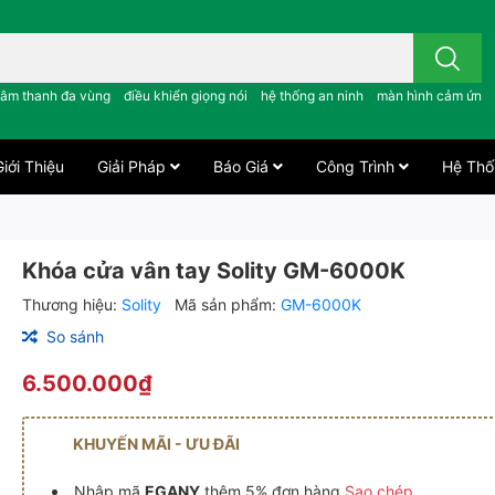
 công tắc cảm ứng..; âm thanh đa vùng ; điều khiển giọng nói ;
âm thanh đa vùng
điều khiển giọng nói
hệ thống an ninh
màn hình cảm ứng
iới Thiệu
Giải Pháp
Báo Giá
Công Trình
Hệ Thố
Khóa cửa vân tay Solity GM-6000K
Thương hiệu:
Solity
Mã sản phẩm:
GM-6000K
So sánh
6.500.000₫
KHUYẾN MÃI - ƯU ĐÃI
Nhập mã
EGANY
thêm 5% đơn hàng
Sao chép