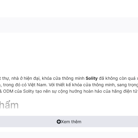
 thự, nhà ở hiện đại, khóa cửa thông minh
Solity
đã không còn quá xa
a, trong đó có Việt Nam. Với thiết kế khóa cửa thông minh, sang trọ
& ODM của Solity tạo nên sự cộng hưởng hoàn hảo của hãng điện tử 
phẩm
u điểm nổi bật hơn các loại khóa cửa khác như:
Xem thêm