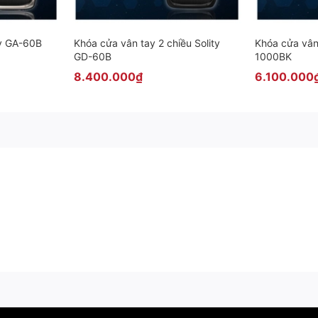
ty GA-60B
Khóa cửa vân tay 2 chiều Solity
Khóa cửa vân
GD-60B
1000BK
8.400.000₫
6.100.000
, An Giang