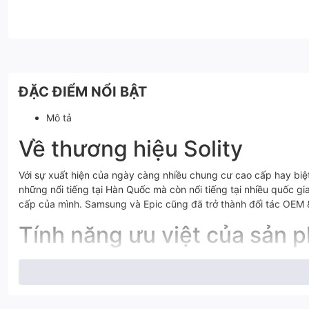
ĐẶC ĐIỂM NỔI BẬT
Mô tả
Về thương hiệu Solity
Với sự xuất hiện của ngày càng nhiều chung cư cao cấp hay biệt
những nổi tiếng tại Hàn Quốc mà còn nổi tiếng tại nhiều quốc gi
cấp của mình. Samsung và Epic cũng đã trở thành đối tác OEM 
Tính năng ưu việt của sản 
Với khóa cửa thông minh
Solity GM-6000K
, chúng có một số ư
Thiết kế