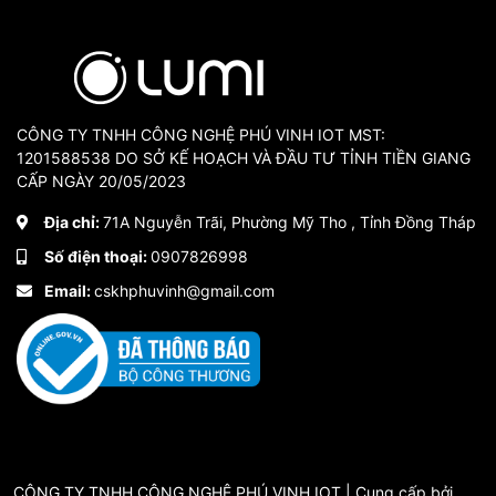
CÔNG TY TNHH CÔNG NGHỆ PHÚ VINH IOT MST:
1201588538 DO SỞ KẾ HOẠCH VÀ ĐẦU TƯ TỈNH TIỀN GIANG
CẤP NGÀY 20/05/2023
Địa chỉ:
71A Nguyễn Trãi, Phường Mỹ Tho , Tỉnh Đồng Tháp
Số điện thoại:
0907826998
Email:
cskhphuvinh@gmail.com
CÔNG TY TNHH CÔNG NGHỆ PHÚ VINH IOT | Cung cấp bởi