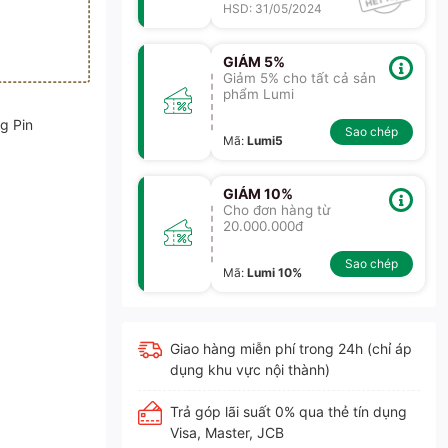
HSD: 31/05/2024
GIẢM 5%
Giảm 5% cho tất cả sản
phẩm Lumi
g Pin
Sao chép
Mã
:
Lumi5
GIẢM 10%
Cho đơn hàng từ
20.000.000đ
Sao chép
Mã
:
Lumi 10%
Giao hàng miễn phí trong 24h (chỉ áp
dụng khu vực nội thành)
Trả góp lãi suất 0% qua thẻ tín dụng
Visa, Master, JCB