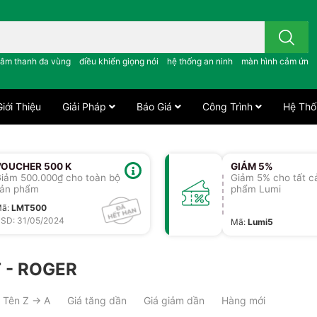
 công tắc cảm ứng..; âm thanh đa vùng ; điều khiển giọng nói ;
âm thanh đa vùng
điều khiển giọng nói
hệ thống an ninh
màn hình cảm ứng
iới Thiệu
Giải Pháp
Báo Giá
Công Trình
Hệ Thố
VOUCHER 500 K
GIẢM 5%
iảm 500.000₫ cho toàn bộ
Giảm 5% cho tất c
ản phẩm
phẩm Lumi
Mã
:
LMT500
SD: 31/05/2024
Mã
:
Lumi5
 - ROGER
Tên Z → A
Giá tăng dần
Giá giảm dần
Hàng mới