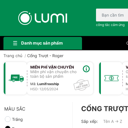
Bạn cần tìm gì..;
công tắc cảm ứng
Danh mục sản phẩm
G
Trang chủ
/
Cổng Trượt - Roger
MIỄN PHÍ VẬN CHUYỂN
Miễn phí vận chuyển cho
G
toàn bộ sản phẩm
s
Mã
:
Lumifreeship
HSD: 12/05/2024
H
CỔNG TRƯỢT
MÀU SẮC
Trắng
Sắp xếp:
Tên A → Z