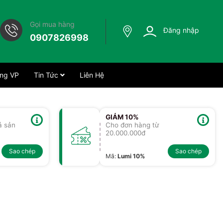
Gọi mua hàng
Đăng nhập
0907826998
ng VP
Tin Tức
Liên Hệ
GIẢM 10%
ả sản
Cho đơn hàng từ
20.000.000đ
Sao chép
Sao chép
Mã
:
Lumi 10%