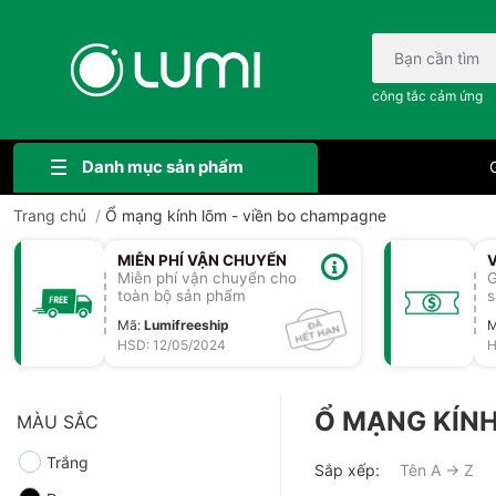
Bạn cần tìm gì..;
công tắc cảm ứng
Danh mục sản phẩm
G
Trang chủ
/
Ổ mạng kính lõm - viền bo champagne
MIỄN PHÍ VẬN CHUYỂN
Miễn phí vận chuyển cho
G
toàn bộ sản phẩm
s
Mã
:
Lumifreeship
HSD: 12/05/2024
H
Ổ MẠNG KÍNH
MÀU SẮC
Trắng
Sắp xếp:
Tên A → Z