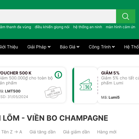
 công tắc cảm ứng..; âm thanh đa vùng ; điều khiển giọng nói ;
âm thanh đa vùng
điều khiển giọng nói
hệ thống an ninh
màn hình cảm ứng
iới Thiệu
Giải Pháp
Báo Giá
Công Trình
Hệ Thố
VOUCHER 500 K
GIẢM 5%
iảm 500.000₫ cho toàn bộ
Giảm 5% cho tất c
ản phẩm
phẩm Lumi
Mã
:
LMT500
SD: 31/05/2024
Mã
:
Lumi5
 LÕM - VIỀN BO CHAMPAGNE
Tên Z → A
Giá tăng dần
Giá giảm dần
Hàng mới