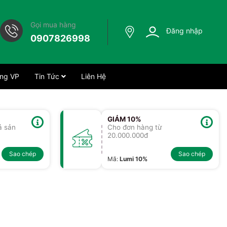
Gọi mua hàng
Đăng nhập
0907826998
ng VP
Tin Tức
Liên Hệ
GIẢM 10%
ả sản
Cho đơn hàng từ
20.000.000đ
Sao chép
Sao chép
Mã
:
Lumi 10%