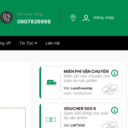
Gọi mua hàng
Đăng nhập
0907826998
ng VP
Tin Tức
Liên Hệ
MIỄN PHÍ VẬN CHUYỂN
Miễn phí vận chuyển cho
toàn bộ sản phẩm
Mã
:
Lumifreeship
HSD: 12/05/2024
VOUCHER 500 K
Giảm 500.000₫ cho toàn
bộ sản phẩm
Mã
:
LMT500