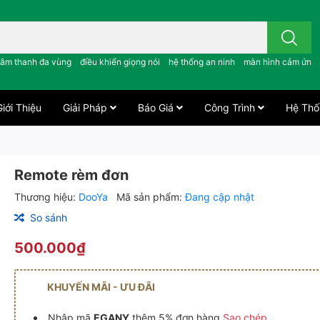
 công tắc cảm ứng..; âm thanh đa vùng ; điều khiển giọng nói ;
âm thanh đa vùng
điều khiển giọng nói
hệ thống an ninh
màn hình cảm ứng
iới Thiệu
Giải Pháp
Báo Giá
Công Trình
Hệ Thố
Remote rèm đơn
Thương hiệu:
DooYa
Mã sản phẩm:
Đang cập nhật
So sánh
500.000₫
KHUYẾN MÃI - ƯU ĐÃI
Nhập mã
EGANY
thêm 5% đơn hàng
Sao chép