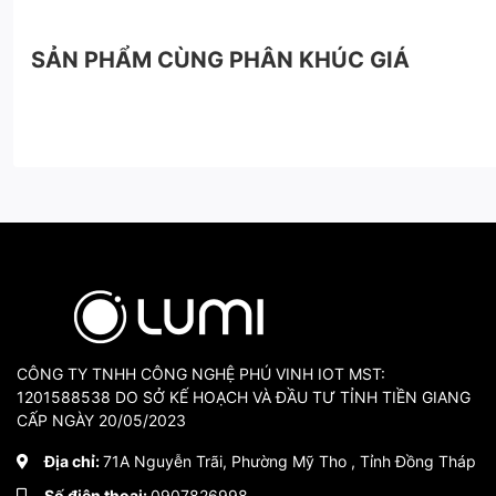
SẢN PHẨM CÙNG PHÂN KHÚC GIÁ
CÔNG TY TNHH CÔNG NGHỆ PHÚ VINH IOT MST:
1201588538 DO SỞ KẾ HOẠCH VÀ ĐẦU TƯ TỈNH TIỀN GIANG
CẤP NGÀY 20/05/2023
Địa chỉ:
71A Nguyễn Trãi, Phường Mỹ Tho , Tỉnh Đồng Tháp
Số điện thoại:
0907826998