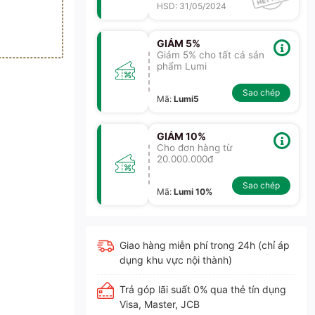
HSD: 31/05/2024
GIẢM 5%
Giảm 5% cho tất cả sản
phẩm Lumi
Sao chép
Mã
:
Lumi5
GIẢM 10%
Cho đơn hàng từ
20.000.000đ
Sao chép
Mã
:
Lumi 10%
Giao hàng miễn phí trong 24h (chỉ áp
dụng khu vực nội thành)
Trả góp lãi suất 0% qua thẻ tín dụng
Visa, Master, JCB