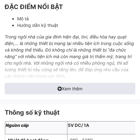
ĐẶC ĐIỂM NỔI BẬT
Mô tả
Hướng dẫn kỹ thuật
Trong ngôi nhà của gia đình hiện đại, tivi, điều hòa hay quạt
điện,… là những thiết bị mang lại nhiều tiện ích trong cuộc sống
và không thể thiếu. Đó không chỉ là những thiết bị “đa chức
năng” với nhiều tiện ích mà còn mang giá trị thẩm mỹ, trang trí
cho ngôi nhà. Với những ngôi nhà có nhiều phòng ngủ, thì số
lượng thiết bị này cũng sẽ tăng lên, để đáp ứng nhu cầu của
các thành viên trong gia đình.
Tuy nhiên, bạn sẽ cảm thấy thật phiền phức nếu mỗi thiết bị
Xem thêm
kèm theo 1 cái remote riêng. Nó sẽ làm bạn khó chịu và phát
điên lên mỗi khi đi tìm remote, hay remote hết pin. Giờ đây,
những gì bạn cần là
bộ điều khiển hồng ngoại thông minh
Thông số kỹ thuật
Lumi
(remote hồng ngoại) và một chiếc smartphone nhỏ gọn.
Có thể điều khiển tất cả thiết bị điện thông minh như điều hòa,
Nguồn cấp
5V DC/ 1A
tivi, quạt điện,… bằng điện thoại, giọng nói hay hẹn giờ tự
động.