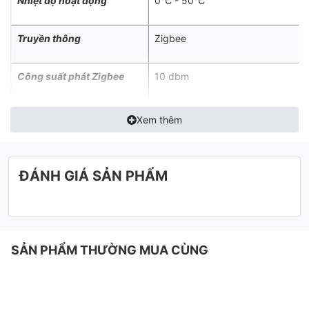
Nhiệt độ hoạt động
0℃ - 50℃
Trình chơi Video
Truyền thông
Zigbee
Công suất phát Zigbee
10 dbm
Kích thước (Φ x C)
70 x 21 mm
Xem thêm
Khối lượng
66.5 gram
ĐÁNH GIÁ SẢN PHẨM
SẢN PHẨM THƯỜNG MUA CÙNG