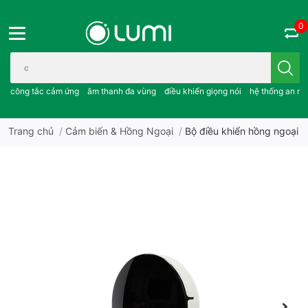
0
Bạn cần tìm gì..; công tắc cảm ứng..; âm thanh đa vùng ; điều khiể
công tắc cảm ứng
âm thanh đa vùng
điều khiển giọng nói
hệ thống an ni
Trang chủ
/
Cảm biến & Hồng Ngoại
/
Bộ điều khiển hồng ngoại