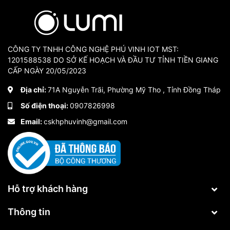
CÔNG TY TNHH CÔNG NGHỆ PHÚ VINH IOT MST:
1201588538 DO SỞ KẾ HOẠCH VÀ ĐẦU TƯ TỈNH TIỀN GIANG
CẤP NGÀY 20/05/2023
Địa chỉ:
71A Nguyễn Trãi, Phường Mỹ Tho , Tỉnh Đồng Tháp
Số điện thoại:
0907826998
Email:
cskhphuvinh@gmail.com
Bộ điều khiển hồng ngoại thông minh Lumi
2. Tính năng bộ điều khiển
Hỗ trợ khách hàng
hồng ngoại thông minh
Thông tin