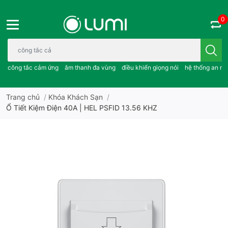
0
Bạn cần tìm gì..; công tắc cảm ứng..; âm thanh đa vùng ; điều khiể
công tắc cảm ứng
âm thanh đa vùng
điều khiển giọng nói
hệ thống an ni
Trang chủ
/
Khóa Khách Sạn
/
Ổ Tiết Kiệm Điện 40A | HEL PSFID 13.56 KHZ