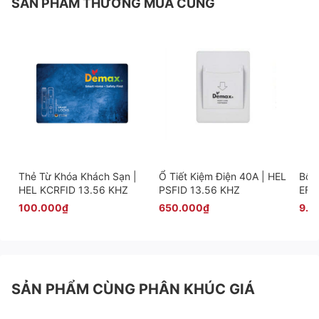
SẢN PHẨM THƯỜNG MUA CÙNG
Thẻ Từ Khóa Khách Sạn |
Ổ Tiết Kiệm Điện 40A | HEL
Bộ 
HEL KCRFID 13.56 KHZ
PSFID 13.56 KHZ
EFS
100.000₫
650.000₫
9.9
SẢN PHẨM CÙNG PHÂN KHÚC GIÁ