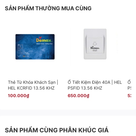
SẢN PHẨM THƯỜNG MUA CÙNG
Thẻ Từ Khóa Khách Sạn |
Ổ Tiết Kiệm Điện 40A | HEL
Ổ Tiế
HEL KCRFID 13.56 KHZ
PSFID 13.56 KHZ
PSF
100.000₫
650.000₫
520
SẢN PHẨM CÙNG PHÂN KHÚC GIÁ