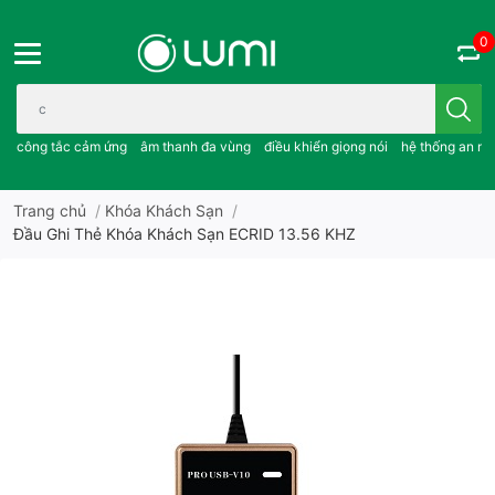
0
Bạn cần tìm gì..; công tắc cảm ứng..; âm thanh đa vùng ; điều khiể
công tắc cảm ứng
âm thanh đa vùng
điều khiển giọng nói
hệ thống an ni
Trang chủ
/
Khóa Khách Sạn
/
Đầu Ghi Thẻ Khóa Khách Sạn ECRID 13.56 KHZ