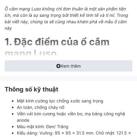
Ổ cắm mạng Luso không chỉ đơn thuần là một sản phẩm tiện
ích, mà còn là sự sang trọng bởi thiết kế tinh tế và tỉ mỉ. Trong
bài viết này, chúng ta sẽ cùng nhau khám phá về mẫu ổ cắm
này
1. Đặc điểm của ổ cắm
mạng Luso
Được thiết kế với kích thước phù hợp với các loại đế âm
Xem thêm
thông dụng trên thị trường, dễ dàng lắp đặt, bảo hành và
thay mới, ổ cắm mạng là 1 dòng
ổ cắm thông minh
góp
phần tạo nên những giải pháp tổng thể Nhà thông minh
Thông số kỹ thuật
Lumi.
Ổ cắm Luso bao gồm phần đế và hạt ổ cắm, nổi bật ở
Mặt kính cường lực chống xước sang trọng
tuổi thọ cao do sử dụng những chất liệu cao cấp, cùng
An toàn, chống cháy nổ
hệ thống linh kiện nhập khẩu từ những nhà cung cấp linh
Viền vát kim cương hoặc viền bo, mạ bằng công nghệ
kiện uy tín thế giới như Samsung, Panasonic,…
anode
Đối với phần đế, ổ cắm Lumi sử dụng nhựa PC với các
Màu mặt kính: Đen/ Trắng
đặc điểm: chống sốc cực tốt, chống mài mòn, chống
Kiểu dáng: Vuông: 95 x 95 x 31.5 mm. Chữ nhật: 121.5 x
cháy… Vì tính cách điện tốt nên nhựa PC được sử dụng