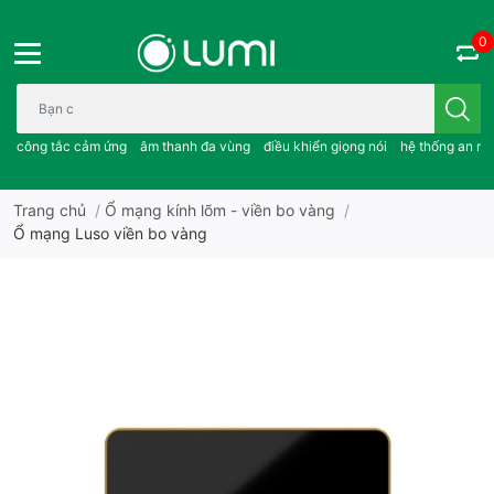
0
Bạn cần tìm gì..; công tắc cảm ứng..; âm thanh đa vùng ; điều khiể
công tắc cảm ứng
âm thanh đa vùng
điều khiển giọng nói
hệ thống an ni
Trang chủ
/
Ổ mạng kính lõm - viền bo vàng
/
Ổ mạng Luso viền bo vàng