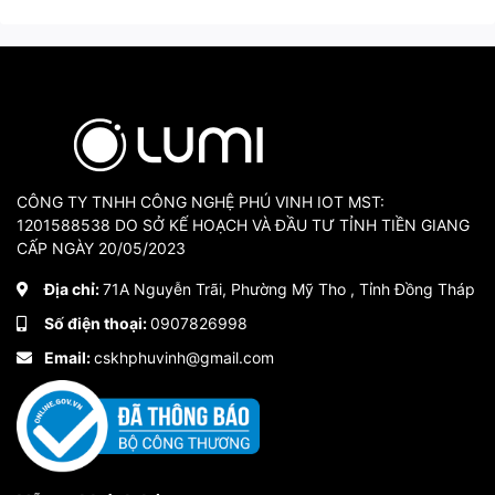
CÔNG TY TNHH CÔNG NGHỆ PHÚ VINH IOT MST:
1201588538 DO SỞ KẾ HOẠCH VÀ ĐẦU TƯ TỈNH TIỀN GIANG
CẤP NGÀY 20/05/2023
Địa chỉ:
71A Nguyễn Trãi, Phường Mỹ Tho , Tỉnh Đồng Tháp
Số điện thoại:
0907826998
Ổ cắm mạng Luso cao cấp
Email:
cskhphuvinh@gmail.com
3. Thiết kế sang trọng, tinh
tế, phù hợp với không gian
nhà hiện đại