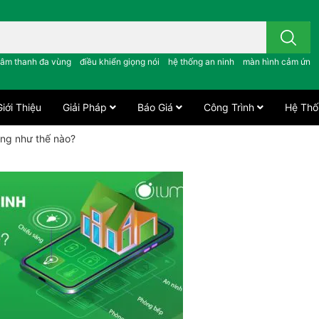
 công tắc cảm ứng..; âm thanh đa vùng ; điều khiển giọng nói ;
âm thanh đa vùng
điều khiển giọng nói
hệ thống an ninh
màn hình cảm ứng
iới Thiệu
Giải Pháp
Báo Giá
Công Trình
Hệ Thố
ng như thế nào?