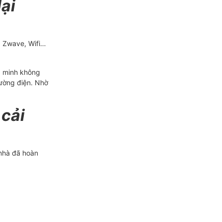
lại
, Zwave, Wifi…
g minh không
đường điện. Nhờ
 cải
 nhà đã hoàn