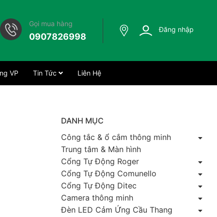
Gọi mua hàng
Đăng nhập
0907826998
ng VP
Tin Tức
Liên Hệ
DANH MỤC
Công tắc & ổ cắm thông minh
Trung tâm & Màn hình
Cổng Tự Động Roger
Cổng Tự Động Comunello
Cổng Tự Động Ditec
Camera thông minh
Đèn LED Cảm Ứng Cầu Thang