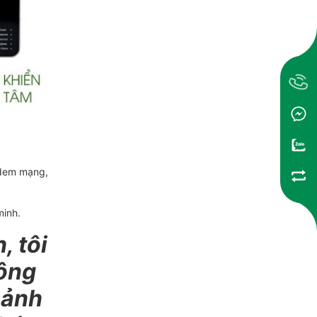
Modem mạng,
minh.
, tôi
công
 ảnh