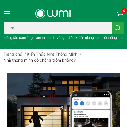
0
Bạn cần tìm gì..; công tắc cảm ứng..; âm thanh đa vùng ; điều khiể
công tắc cảm ứng
âm thanh đa vùng
điều khiển giọng nói
hệ thống an ni
Trang chủ
/
Kiến Thức Nhà Thông Minh
/
Nhà thông minh có chống trộm không?