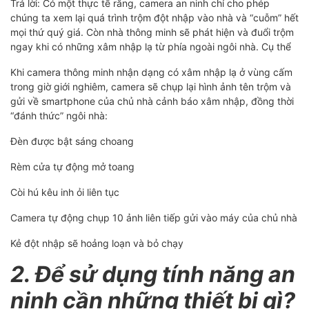
Trả lời: Có một thực tế rằng, camera an ninh chỉ cho phép
chúng ta xem lại quá trình trộm đột nhập vào nhà và “cuỗm” hết
mọi thứ quý giá. Còn nhà thông minh sẽ phát hiện và đuổi trộm
ngay khi có những xâm nhập lạ từ phía ngoài ngôi nhà. Cụ thể
Khi camera thông minh nhận dạng có xâm nhập lạ ở vùng cấm
trong giờ giới nghiêm, camera sẽ chụp lại hình ảnh tên trộm và
gửi về smartphone của chủ nhà cảnh báo xâm nhập, đồng thời
“đánh thức” ngôi nhà:
Đèn được bật sáng choang
Rèm cửa tự động mở toang
Còi hú kêu inh ỏi liên tục
Camera tự động chụp 10 ảnh liên tiếp gửi vào máy của chủ nhà
Kẻ đột nhập sẽ hoảng loạn và bỏ chạy
2. Để sử dụng tính năng an
ninh cần những thiết bị gì?