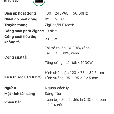
Màu sắc:
Điện áp hoạt động
100 – 240VAC ~ 50/60Hz
Nhiệt độ hoạt động
0℃ – 50℃
Truyền thông
ZigBee/BLE Mesh
Công suất phát Zigbee
10 dbm
Công suất tiêu thụ
< 0.5W
không tải
Tải trở thuần: 3000W/kênh
Tải LED: 300W/kênh
Công suất tải
Tổng công suất tải: <4000W
Hình chữ nhật: 123 x 78 x 32.5 mm
Kích thước (D x R x C)
Hình vuông: 95 x 95 x 32.5 mm
Nguồn
Nguồn cách ly
Mặt kính tản sáng
Sáng đều
Toàn bộ các nút đều là CSC cho bản
Phiên bản
1,2,3,4 nút