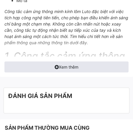
Mô tả
Công tắc cảm ứng thông minh kính lõm Luto đặc biệt với việc
tích hợp công nghệ tiên tiến, cho phép bạn điều khiển ánh sáng
chỉ bằng một chạm nhẹ. Không còn cần nhấn nút hoặc xoay
cần, công tắc tự động nhận biết sự tiếp xúc của tay và kích
hoạt ánh sáng một cách tức thời. Tìm hiểu chi tiết hơn về sản
phẩm thông qua những thông tin dưới đây.
1. Công tắc cảm ứng thông
minh kính lõm Luto
Xem thêm
Công tắc thông minh Luto là phiên bản mới nhất được
Lumi phát triển giúp mang đến trải nghiệm sống toàn
diện và khả năng kiểm soát, tối ưu thiết bị điện gia đình
ĐÁNH GIÁ SẢN PHẨM
nhờ việc điều khiển dễ dàng bằng thao tác chạm mở,
điều khiển qua smartphone hoặc điều khiển bằng giọng
nói
Phiên bản màu đen, kích thước hình vuông hoặc chữ
nhật, có từ 1 đến 4 nút cảm ứng.
SẢN PHẨM THƯỜNG MUA CÙNG
Công tắc diện cảm ứng thông minh kính lõm là công tắc