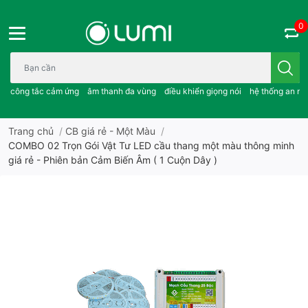
0
Bạn cần tìm gì..; công tắc cảm ứng..; âm thanh đa vùng ; điều khiể
công tắc cảm ứng
âm thanh đa vùng
điều khiển giọng nói
hệ thống an ni
Trang chủ
/
CB giá rẻ - Một Màu
/
COMBO 02 Trọn Gói Vật Tư LED cầu thang một màu thông minh
giá rẻ - Phiên bản Cảm Biến Âm ( 1 Cuộn Dây )