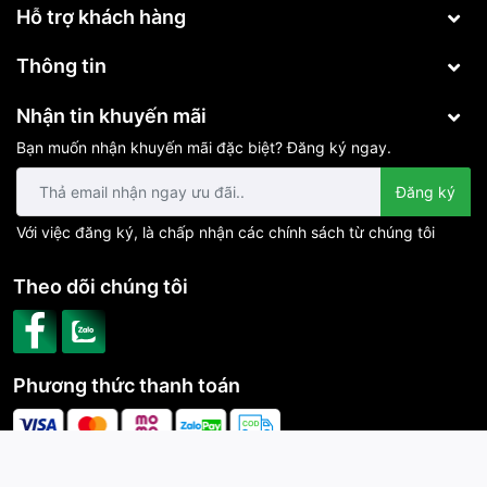
dưới cùng sẽ được bên đá hoa cương họ uốn cong và lớn
Hỗ trợ khách hàng
nên sử dụng LED dây sẽ tối ưu hơn và đẹp hơn
Thông tin
Đèn LED cho cầu thang không nên sử dụng LED thanh
nhôm vì LED thanh nhôm có độ sáng rất mạnh có thể làm
Nhận tin khuyến mãi
chói mắt khi bước vào cầu thang vào buổi tối và vì ánh
sáng mạnh nên sẽ tốn điện hơn LED dây
Bạn muốn nhận khuyến mãi đặc biệt? Đăng ký ngay.
LED thanh nhôm dễ gây ra hiện tượng chập mạch hơn khi
Đăng ký
hàn vì phía sau dây LED là thanh nhôm rất dễ dẫn điện
Với việc đăng ký, là chấp nhận các chính sách từ chúng tôi
Theo dõi chúng tôi
Số lượng: 5 Cuộn ( Mỗi Cuộn 5 Mét )
Phương thức thanh toán
Loại : LED Thường.
Nhiệt độ màu : 3500K
Số Bóng trên 1 mét : 60 Bóng
CÔNG TY TNHH CÔNG NGHỆ PHÚ VINH IOT | Cung cấp bởi
Phủ keo chống nước : Có
Sapo
Khoảng cách điểm hàn : 5cm