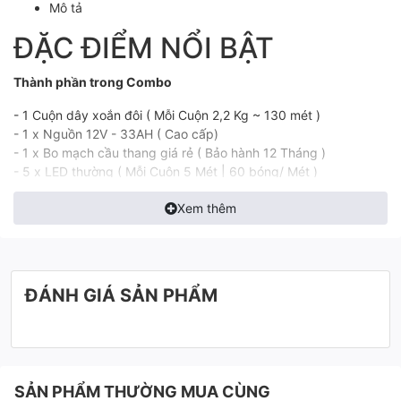
Mô tả
ĐẶC ĐIỂM NỔI BẬT
Thành phần trong Combo
- 1 Cuộn dây xoắn đôi ( Mỗi Cuộn 2,2 Kg ~ 130 mét )
- 1 x Nguồn 12V - 33AH ( Cao cấp)
- 1 x Bo mạch cầu thang giá rẻ ( Bảo hành 12 Tháng )
- 5 x LED thường ( Mỗi Cuộn 5 Mét | 60 bóng/ Mét )
- 2 x Cảm biến lắp âm ( Bảo hành 36 tháng )
Xem thêm
ĐÁNH GIÁ SẢN PHẨM
SẢN PHẨM THƯỜNG MUA CÙNG