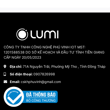
1. Đèn LED Cầu Thang
Thông Minh
Vì sao nên sử dụng LED
dây cho cầu thang và
không nên sử dụng LED
thanh nhôm cho đèn led
CÔNG TY TNHH CÔNG NGHỆ PHÚ VINH IOT MST:
1201588538 DO SỞ KẾ HOẠCH VÀ ĐẦU TƯ TỈNH TIỀN GIANG
cầu thang thông minh ?
CẤP NGÀY 20/05/2023
Địa chỉ:
71A Nguyễn Trãi, Phường Mỹ Tho , Tỉnh Đồng Tháp
LED dây sẽ ít tốn điện hơn LED thanh nhôm nên sẽ tiết
kiệm điện hơn
Số điện thoại:
0907826998
Email:
cskhphuvinh@gmail.com
LED dây có phủ keo bảo vệ bề mặt LED giúp dây LED
bền hơn khi sử dụng lâu dài cho đèn cảm ứng cầu thang
thông minh
LED dây có thể uống công sẽ giúp cho khi dán có thể
dán những bậc thang cong thường những bậc thang