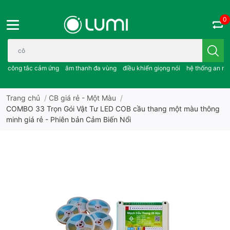
0
Bạn cần tìm gì..; công tắc cảm ứng..; âm thanh đa vùng ; điều khiể
công tắc cảm ứng
âm thanh đa vùng
điều khiển giọng nói
hệ thống an ni
Trang chủ
/
CB giá rẻ - Một Màu
/
COMBO 33 Trọn Gói Vật Tư LED COB cầu thang một màu thông
minh giá rẻ - Phiên bản Cảm Biến Nổi