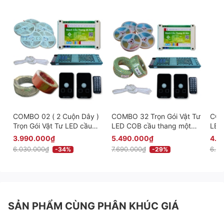
COMBO 02 ( 2 Cuộn Dây )
COMBO 32 Trọn Gói Vật Tư
COM
Trọn Gói Vật Tư LED cầu
LED COB cầu thang một
LED
thang một màu thông minh
màu thông minh giá rẻ -
màu 
3.990.000₫
5.490.000₫
4.6
giá rẻ - Phiên bản Cảm
Phiên bản Cảm Biến Âm
Phi
6.030.000₫
7.690.000₫
6.70
-34%
-29%
Biến Âm
SẢN PHẨM CÙNG PHÂN KHÚC GIÁ