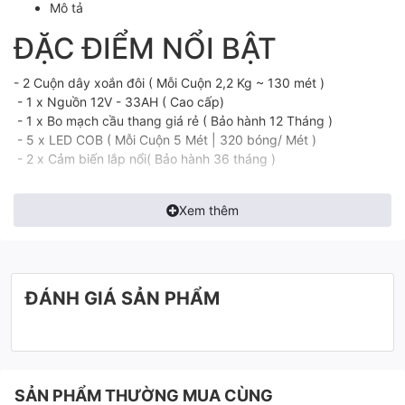
Mô tả
ĐẶC ĐIỂM NỔI BẬT
- 2 Cuộn dây xoắn đôi ( Mỗi Cuộn 2,2 Kg ~ 130 mét )
- 1 x Nguồn 12V - 33AH ( Cao cấp)
- 1 x Bo mạch cầu thang giá rẻ ( Bảo hành 12 Tháng )
- 5 x LED COB ( Mỗi Cuộn 5 Mét | 320 bóng/ Mét )
- 2 x Cảm biến lắp nổi( Bảo hành 36 tháng )
Xem thêm
ĐÁNH GIÁ SẢN PHẨM
SẢN PHẨM THƯỜNG MUA CÙNG