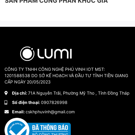
SẢN PHẨM CÙNG PHÂN KHÚC GIÁ
CÔNG TY TNHH CÔNG NGHỆ PHÚ VINH IOT MST:
1201588538 DO SỞ KẾ HOẠCH VÀ ĐẦU TƯ TỈNH TIỀN GIANG
CẤP NGÀY 20/05/2023
Địa chỉ:
71A Nguyễn Trãi, Phường Mỹ Tho , Tỉnh Đồng Tháp
Số điện thoại:
0907826998
Email:
cskhphuvinh@gmail.com