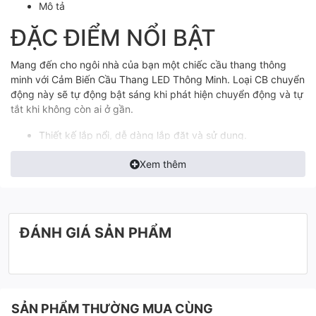
Mô tả
ĐẶC ĐIỂM NỔI BẬT
Mang đến cho ngôi nhà của bạn một chiếc cầu thang thông
minh với Cảm Biến Cầu Thang LED Thông Minh. Loại CB chuyển
động này sẽ tự động bật sáng khi phát hiện chuyển động và tự
tắt khi không còn ai ở gần.
Thiết kế lắp nổi, dễ dàng lắp đặt và sử dụng.
Được trang bị nguồn 12VDC - 220VAC giúp tiết kiệm điện
Xem thêm
năng.
Bảo hành lên tới 3 năm, mang lại cho bạn yên tâm về
chất lượng sản phẩm.
Sản phẩm có màu trắng thanh nhã, phù hợp với mọi không gian
ĐÁNH GIÁ SẢN PHẨM
và phong cách thiết kế. Bạn có thể yên tâm sử dụng sản phẩm
này để làm điểm nhấn cho căn nhà của mình hoặc biến căn hộ
thành một không gian sống hiện đại và tiện nghi.
- Nguồn : ( Có thể sử dụng DC12 hoặc AC220V điều được)
- Loại cảm biến chuyển động
SẢN PHẨM THƯỜNG MUA CÙNG