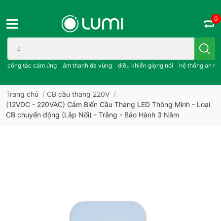
0
Bạn cần tìm gì..; công tắc cảm ứng..; âm thanh đa vùng ; điều khiể
công tắc cảm ứng
âm thanh đa vùng
điều khiển giọng nói
hệ thống an ni
Trang chủ
/
CB cầu thang 220V
/
(12VDC - 220VAC) Cảm Biến Cầu Thang LED Thông Minh - Loại
CB chuyển động (Lắp Nổi) - Trắng - Bảo Hành 3 Năm