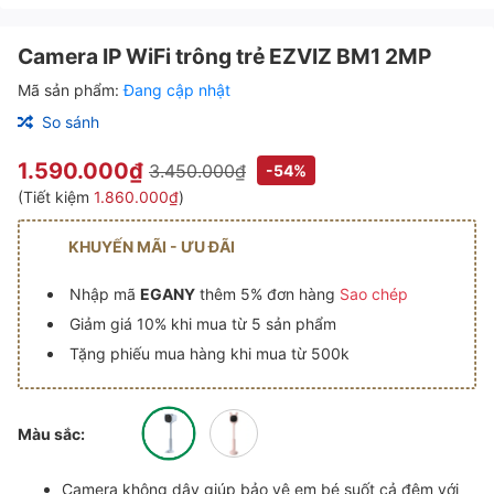
Camera IP WiFi trông trẻ EZVIZ BM1 2MP
Mã sản phẩm:
Đang cập nhật
So sánh
1.590.000₫
3.450.000₫
-54%
(Tiết kiệm
1.860.000₫
)
KHUYẾN MÃI - ƯU ĐÃI
Nhập mã
EGANY
thêm 5% đơn hàng
Sao chép
Giảm giá 10% khi mua từ 5 sản phẩm
Tặng phiếu mua hàng khi mua từ 500k
Màu sắc:
Camera không dây giúp bảo vệ em bé suốt cả đêm với