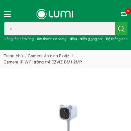
0
Bạn cần tìm gì..; công tắc cảm ứng..; âm thanh đa vùng ; điều khiể
công tắc cảm ứng
âm thanh đa vùng
điều khiển giọng nói
hệ thống an ni
Trang chủ
/
Camera An ninh Ezviz
/
Camera IP WiFi trông trẻ EZVIZ BM1 2MP