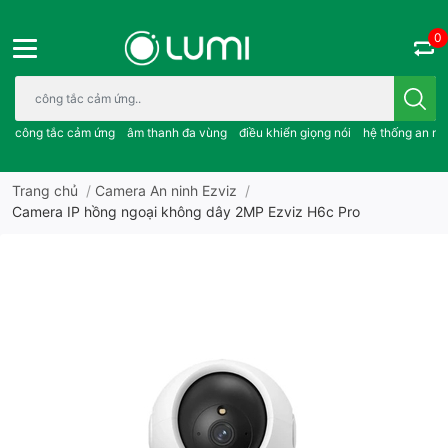
0
Bạn cần tìm gì..; công tắc cảm ứng..; âm thanh đa vùng ; điều khiể
công tắc cảm ứng
âm thanh đa vùng
điều khiển giọng nói
hệ thống an ni
Trang chủ
/
Camera An ninh Ezviz
/
Camera IP hồng ngoại không dây 2MP Ezviz H6c Pro