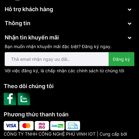
Hỗ trợ khách hàng
Thông số kỹ thuật
RJ45 X 1 (Cổng Ethernet tự thích
Thông tin
Cổng giao tiếp
10M/100M)
Nhận tin khuyến mãi
Cổng sạc vào
5W
Bạn muốn nhận khuyến mãi đặc biệt? Đăng ký ngay.
Đăng ký
Với việc đăng ký, là chấp nhận các chính sách từ chúng tôi
Theo dõi chúng tôi
Phương thức thanh toán
CÔNG TY TNHH CÔNG NGHỆ PHÚ VINH IOT | Cung cấp bởi