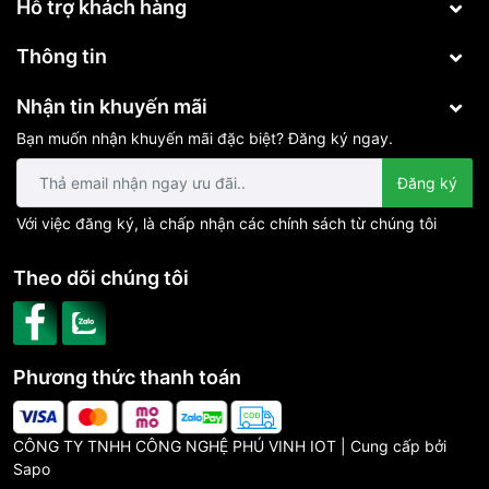
Hỗ trợ khách hàng
gian do tệp được nén chỉ còn 50% dung lượng so với tệp ban
đầu.
Thông tin
Nhận tin khuyến mãi
Bạn muốn nhận khuyến mãi đặc biệt? Đăng ký ngay.
Thông số kỹ thuật:
Đăng ký
Thiết kế & Trọng lượng
Kích thước
88 x 88.2 x 119 mm
Với việc đăng ký, là chấp nhận các chính sách từ chúng tôi
Trọng lượng
218g
Thông số kỹ thuật
Theo dõi chúng tôi
Dòng điện vào
5V
Dòng camera
Dòng camera
Camera trong nhà
Thông số camera
Phương thức thanh toán
Độ phân giải
4MP (2560 x 1440)
Góc ống kính
4 mm
CÔNG TY TNHH CÔNG NGHỆ PHÚ VINH IOT | Cung cấp bởi
Góc nhìn
85° (Chéo), 75° (Ngang), 45° (Dọc
Sapo
Góc xoay
360 độ