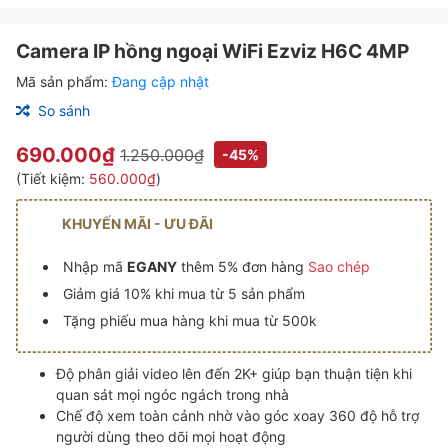
Camera IP hồng ngoại WiFi Ezviz H6C 4MP
Mã sản phẩm:
Đang cập nhật
So sánh
690.000₫
1.250.000₫
-45%
(Tiết kiệm:
560.000₫
)
KHUYẾN MÃI - ƯU ĐÃI
Nhập mã
EGANY
thêm 5% đơn hàng
Sao chép
Giảm giá 10% khi mua từ 5 sản phẩm
Tặng phiếu mua hàng khi mua từ 500k
Độ phân giải video lên đến 2K+ giúp bạn thuận tiện khi
quan sát mọi ngóc ngách trong nhà
Chế độ xem toàn cảnh nhờ vào góc xoay 360 độ hỗ trợ
người dùng theo dõi mọi hoạt động