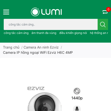
0
Bạn cần tìm gì..; công tắc cảm ứng..; âm thanh đa vùng ; điều khiể
công tắc cảm ứng
âm thanh đa vùng
điều khiển giọng nói
hệ thống an ni
Trang chủ
/
Camera An ninh Ezviz
/
Camera IP hồng ngoại WiFi Ezviz H6C 4MP