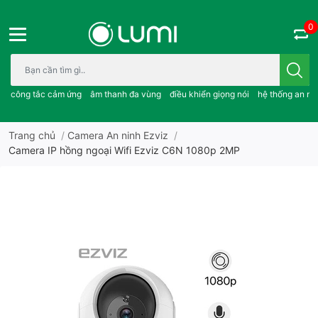
0
Bạn cần tìm gì..; công tắc cảm ứng..; âm thanh đa vùng ; điều khiể
công tắc cảm ứng
âm thanh đa vùng
điều khiển giọng nói
hệ thống an ni
Trang chủ
/
Camera An ninh Ezviz
/
Camera IP hồng ngoại Wifi Ezviz C6N 1080p 2MP