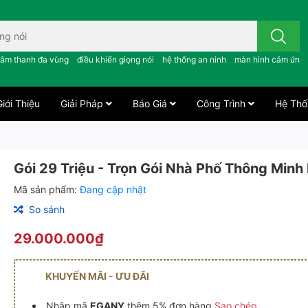
 công tắc cảm ứng..; âm thanh đa vùng ; điều khiển giọng nói ;
âm thanh đa vùng
điều khiển giọng nói
hệ thống an ninh
màn hình cảm ứng
iới Thiệu
Giải Pháp
Báo Giá
Công Trình
Hệ Thố
Gói 29 Triệu - Trọn Gói Nhà Phố Thông Minh
Mã sản phẩm:
Đang cập nhật
So sánh
29.000.000₫
KHUYẾN MÃI - ƯU ĐÃI
Nhập mã
EGANY
thêm 5% đơn hàng
Sao chép