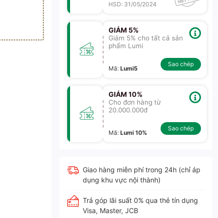
HSD: 31/05/2024
GIẢM 5%
Giảm 5% cho tất cả sản
phẩm Lumi
Sao chép
Mã
:
Lumi5
GIẢM 10%
Cho đơn hàng từ
20.000.000đ
Sao chép
Mã
:
Lumi 10%
Giao hàng miễn phí trong 24h (chỉ áp
dụng khu vực nội thành)
Trả góp lãi suất 0% qua thẻ tín dụng
Visa, Master, JCB