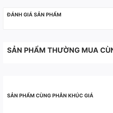
Chế độ bảo hành sản phẩm nhà thông minh trong bao lâu
ĐÁNH GIÁ SẢN PHẨM
với mong muốn mang đến quý khách hàng sự trải nghiệm về sả
SẢN PHẨM THƯỜNG MUA CÙ
SẢN PHẨM CÙNG PHÂN KHÚC GIÁ