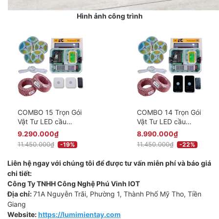
Hình ảnh công trình
COMBO 15 Trọn Gói
COMBO 14 Trọn Gói
Vật Tư LED cầu
Vật Tư LED cầu
thang một màu
thang một màu
9.290.000₫
8.990.000₫
thông minh Cao Cấp
thông minh Cao Cấp
11.450.000₫
11.450.000₫
-19%
-22%
- Có điều khiển qua
- Có điều khiển qua
app - Phiên bản
app - Phiên bản
Liên hệ ngay với chúng tôi để được tư vấn miễn phí và báo giá
Cảm Biến Nổi
Cảm Biến Âm
chi tiết:
Công Ty TNHH Công Nghệ Phú Vinh IOT
Địa chỉ:
71A Nguyễn Trãi, Phường 1, Thành Phố Mỹ Tho, Tiền
Giang
Website:
https://lumimientay.com