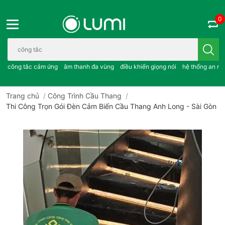
0
Bạn cần tìm gì..; công tắc cảm ứng..; âm thanh đa vùng ; điều khiể
công tắc cảm ứng
âm thanh đa vùng
điều khiển giọng nói
hệ thống an ni
Trang chủ
/
Công Trình Cầu Thang
/
Thi Công Trọn Gói Đèn Cảm Biến Cầu Thang Anh Long - Sài Gòn