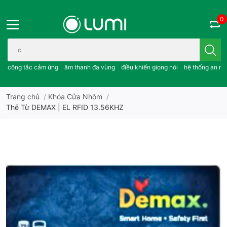
0
Bạn cần tìm gì..; công tắc cảm ứng..; âm thanh đa vùng ; điều khiể
công tắc cảm ứng
âm thanh đa vùng
điều khiển giọng nói
hệ thống an ni
Trang chủ
/
Khóa Cửa Nhôm
/
Thẻ Từ DEMAX | EL RFID 13.56KHZ