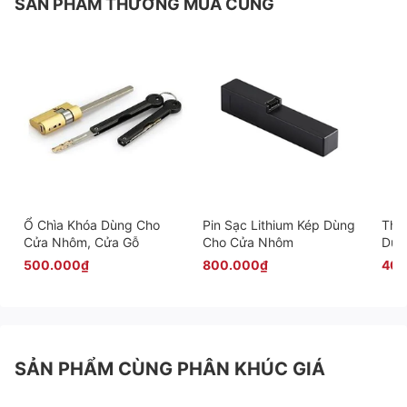
SẢN PHẨM THƯỜNG MUA CÙNG
Ổ Chìa Khóa Dùng Cho
Pin Sạc Lithium Kép Dùng
Thâ
Cửa Nhôm, Cửa Gỗ
Cho Cửa Nhôm
Dùn
Min
500.000₫
800.000₫
400
SẢN PHẨM CÙNG PHÂN KHÚC GIÁ