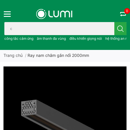
0
Bạn cần tìm gì..; công tắc cảm ứng..; âm thanh đa vùng ; điều khiể
công tắc cảm ứng
âm thanh đa vùng
điều khiển giọng nói
hệ thống an ni
Trang chủ
/
Ray nam châm gắn nổi 2000mm