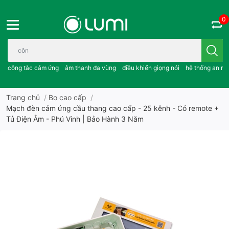
0
Bạn cần tìm gì..; công tắc cảm ứng..; âm thanh đa vùng ; điều khiể
công tắc cảm ứng
âm thanh đa vùng
điều khiển giọng nói
hệ thống an ni
Trang chủ
/
Bo cao cấp
/
Mạch đèn cảm ứng cầu thang cao cấp - 25 kênh - Có remote +
Tủ Điện Âm - Phú Vinh | Bảo Hành 3 Năm