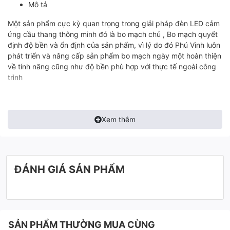
Mô tả
Một sản phẩm cực kỳ quan trọng trong giải pháp đèn LED cảm
ứng cầu thang thông minh đó là bo mạch chủ , Bo mạch quyết
định độ bền và ổn định của sản phẩm, vì lý do đó Phú Vinh luôn
phát triển và nâng cấp sản phẩm bo mạch ngày một hoàn thiện
về tính năng cũng như độ bền phù hợp với thực tế ngoài công
trình
Ưu điểm vượt trội của bo là được thiết kê từ linh kiện cao cấp,
Xem thêm
bên cạnh được tối ưu về chương trình sau 8 lần Update bo
mạch hoạt động ổn định và đúng với nhu cầu của người sử
dụng
ĐÁNH GIÁ SẢN PHẨM
Tính năng
SẢN PHẨM THƯỜNG MUA CÙNG
Trường hợp 1
: Người đi từ dưới lên đèn sẽ sáng từ bậc 1