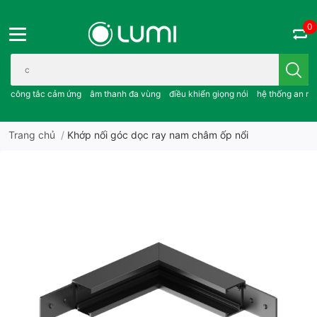
0
Bạn cần tìm gì..; công tắc cảm ứng..; âm thanh đa vùng ; điều khiể
công tắc cảm ứng
âm thanh đa vùng
điều khiển giọng nói
hệ thống an ni
Trang chủ
/
Khớp nối góc dọc ray nam châm ốp nổi