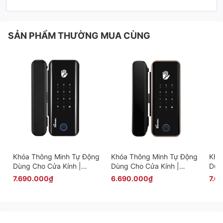
SẢN PHẨM THƯỜNG MUA CÙNG
Khóa Thông Minh Tự Động
Khóa Thông Minh Tự Động
Khó
Dùng Cho Cửa Kính |
Dùng Cho Cửa Kính |
Dùn
EL800G BL TTLOCK Loại
EL800G AC TTLOCK Loại
EL8
7.690.000₫
6.690.000₫
7.6
Có Remote
Không Remote
Có 