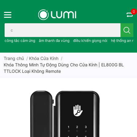
0
Bạn cần tìm gì..; công tắc cảm ứng..; âm thanh đa vùng ; điều khiể
công tắc cảm ứng
âm thanh đa vùng
điều khiển giọng nói
hệ thống an ni
Trang chủ
/
Khóa Cửa Kính
/
Khóa Thông Minh Tự Động Dùng Cho Cửa Kính | EL800G BL
TTLOCK Loại Không Remote