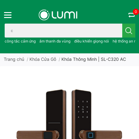
0
Bạn cần tìm gì..; công tắc cảm ứng..; âm thanh đa vùng ; điều khiể
công tắc cảm ứng
âm thanh đa vùng
điều khiển giọng nói
hệ thống an ni
Trang chủ
/
Khóa Cửa Gỗ
/
Khóa Thông Minh | SL-C320 AC