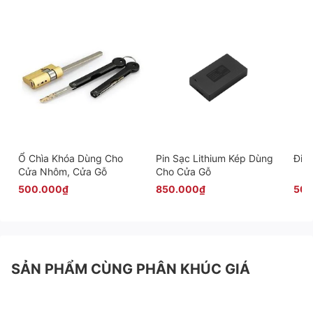
Ổ Chìa Khóa Dùng Cho
Pin Sạc Lithium Kép Dùng
Điều
Cửa Nhôm, Cửa Gỗ
Cho Cửa Gỗ
500.000₫
850.000₫
500
SẢN PHẨM CÙNG PHÂN KHÚC GIÁ