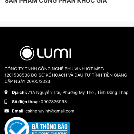
SẢN PHẨM CÙNG PHÂN KHÚC GIÁ
CÔNG TY TNHH CÔNG NGHỆ PHÚ VINH IOT MST:
1201588538 DO SỞ KẾ HOẠCH VÀ ĐẦU TƯ TỈNH TIỀN GIANG
CẤP NGÀY 20/05/2023
Địa chỉ:
71A Nguyễn Trãi, Phường Mỹ Tho , Tỉnh Đồng Tháp
Số điện thoại:
0907826998
Email:
cskhphuvinh@gmail.com