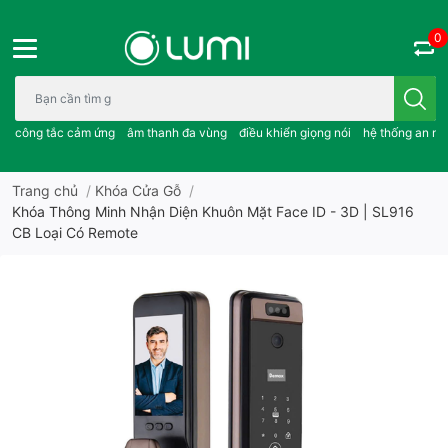
0
Bạn cần tìm gì..; công tắc cảm ứng..; âm thanh đa vùng ; điều khiể
công tắc cảm ứng
âm thanh đa vùng
điều khiển giọng nói
hệ thống an ni
Trang chủ
/
Khóa Cửa Gỗ
/
Khóa Thông Minh Nhận Diện Khuôn Mặt Face ID - 3D | SL916
CB Loại Có Remote