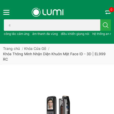
0
Bạn cần tìm gì..; công tắc cảm ứng..; âm thanh đa vùng ; điều khiể
công tắc cảm ứng
âm thanh đa vùng
điều khiển giọng nói
hệ thống an ni
Trang chủ
/
Khóa Cửa Gỗ
/
Khóa Thông Minh Nhận Diện Khuôn Mặt Face ID - 3D | EL999
RC