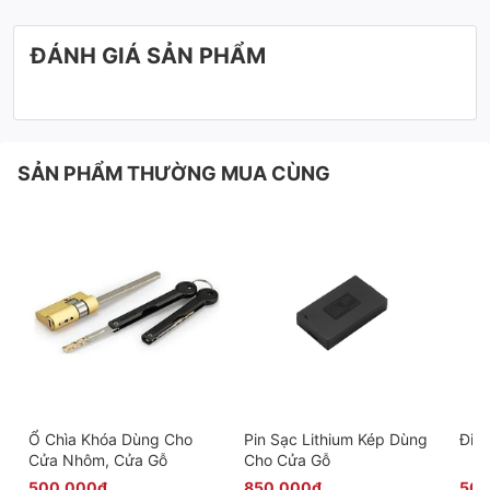
ĐÁNH GIÁ SẢN PHẨM
SẢN PHẨM THƯỜNG MUA CÙNG
Ổ Chìa Khóa Dùng Cho
Pin Sạc Lithium Kép Dùng
Điều
Cửa Nhôm, Cửa Gỗ
Cho Cửa Gỗ
500.000₫
850.000₫
500