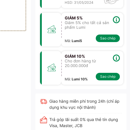
HSD: 31/05/2024
GIẢM 5%
Giảm 5% cho tất cả sản
phẩm Lumi
Sao chép
Mã
:
Lumi5
GIẢM 10%
Cho đơn hàng từ
20.000.000đ
Sao chép
Mã
:
Lumi 10%
Giao hàng miễn phí trong 24h (chỉ áp
dụng khu vực nội thành)
Trả góp lãi suất 0% qua thẻ tín dụng
Visa, Master, JCB