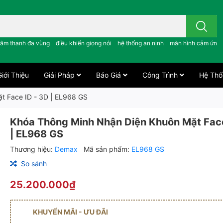
 công tắc cảm ứng..; âm thanh đa vùng ; điều khiển giọng nói ;
âm thanh đa vùng
điều khiển giọng nói
hệ thống an ninh
màn hình cảm ứng
iới Thiệu
Giải Pháp
Báo Giá
Công Trình
Hệ Thố
t Face ID - 3D | EL968 GS
Khóa Thông Minh Nhận Diện Khuôn Mặt Face
| EL968 GS
Thương hiệu:
Demax
Mã sản phẩm:
EL968 GS
So sánh
25.200.000₫
KHUYẾN MÃI - ƯU ĐÃI