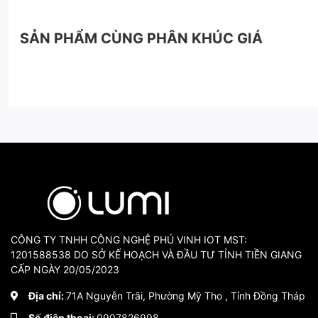
SẢN PHẨM CÙNG PHÂN KHÚC GIÁ
CÔNG TY TNHH CÔNG NGHỆ PHÚ VINH IOT MST:
1201588538 DO SỞ KẾ HOẠCH VÀ ĐẦU TƯ TỈNH TIỀN GIANG
CẤP NGÀY 20/05/2023
Địa chỉ:
71A Nguyễn Trãi, Phường Mỹ Tho , Tỉnh Đồng Tháp
Số điện thoại:
0907826998