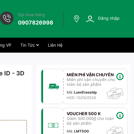
Gọi mua hàng
Đăng nhập
0907826998
ng VP
Tin Tức
Liên Hệ
 ID - 3D
MIỄN PHÍ VẬN CHUYỂN
Miễn phí vận chuyển cho
toàn bộ sản phẩm
Mã
:
Lumifreeship
HSD: 12/05/2024
VOUCHER 500 K
Giảm 500.000₫ cho toàn
bộ sản phẩm
Mã
:
LMT500