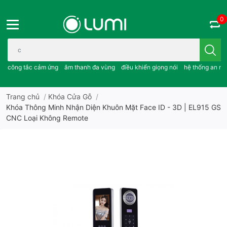
0
Bạn cần tìm gì..; công tắc cảm ứng..; âm thanh đa vùng ; điều khiể
công tắc cảm ứng
âm thanh đa vùng
điều khiển giọng nói
hệ thống an ni
Trang chủ
/
Khóa Cửa Gỗ
/
Khóa Thông Minh Nhận Diện Khuôn Mặt Face ID - 3D | EL915 GS
CNC Loại Không Remote