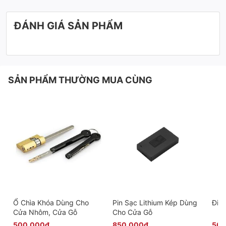
ĐÁNH GIÁ SẢN PHẨM
SẢN PHẨM THƯỜNG MUA CÙNG
Ổ Chìa Khóa Dùng Cho
Pin Sạc Lithium Kép Dùng
Điều
Cửa Nhôm, Cửa Gỗ
Cho Cửa Gỗ
500.000₫
850.000₫
500