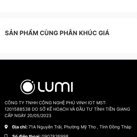
SẢN PHẨM CÙNG PHÂN KHÚC GIÁ
CÔNG TY TNHH CÔNG NGHỆ PHÚ VINH IOT MST:
1201588538 DO SỞ KẾ HOẠCH VÀ ĐẦU TƯ TỈNH TIỀN GIANG
CẤP NGÀY 20/05/2023
Địa chỉ:
71A Nguyễn Trãi, Phường Mỹ Tho , Tỉnh Đồng Tháp
Số điện thoại:
0907826998