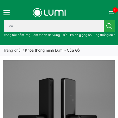
0
Bạn cần tìm gì..; công tắc cảm ứng..; âm thanh đa vùng ; điều khiể
công tắc cảm ứng
âm thanh đa vùng
điều khiển giọng nói
hệ thống an ni
Trang chủ
/
Khóa thông minh Lumi - Cửa Gỗ