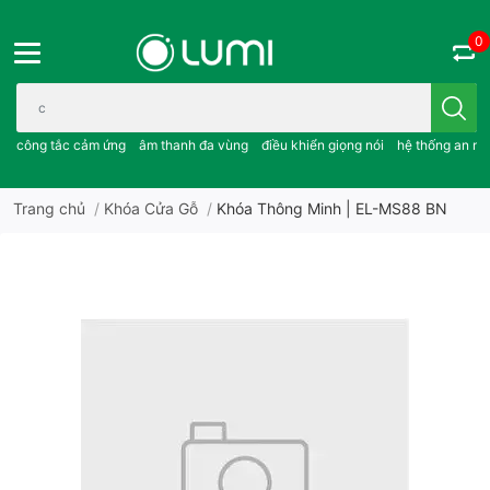
0
Bạn cần tìm gì..; công tắc cảm ứng..; âm thanh đa vùng ; điều khiể
công tắc cảm ứng
âm thanh đa vùng
điều khiển giọng nói
hệ thống an ni
Trang chủ
/
Khóa Cửa Gỗ
/
Khóa Thông Minh | EL-MS88 BN