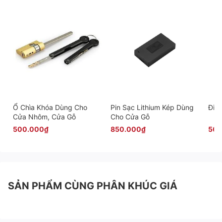
Ổ Chìa Khóa Dùng Cho
Pin Sạc Lithium Kép Dùng
Điều
Cửa Nhôm, Cửa Gỗ
Cho Cửa Gỗ
500.000₫
850.000₫
500
SẢN PHẨM CÙNG PHÂN KHÚC GIÁ