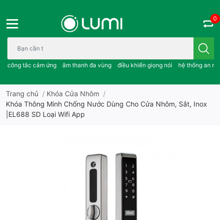
0
Bạn cần tìm gì..; công tắc cảm ứng..; âm thanh đa vùng ; điều khiể
công tắc cảm ứng
âm thanh đa vùng
điều khiển giọng nói
hệ thống an ni
Trang chủ
/
Khóa Cửa Nhôm
/
Khóa Thông Minh Chống Nước Dùng Cho Cửa Nhôm, Sắt, Inox
|EL688 SD Loại Wifi App