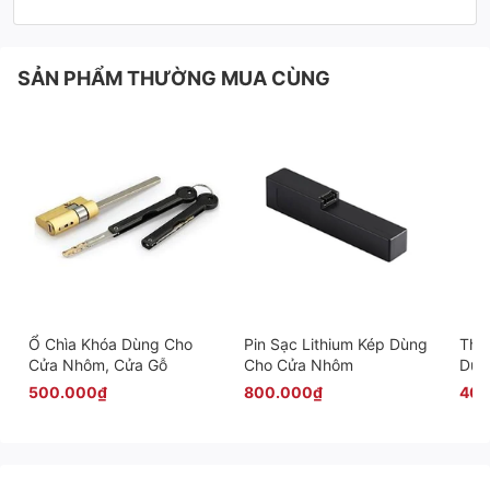
SẢN PHẨM THƯỜNG MUA CÙNG
Ổ Chìa Khóa Dùng Cho
Pin Sạc Lithium Kép Dùng
Thâ
Cửa Nhôm, Cửa Gỗ
Cho Cửa Nhôm
Dùn
Min
500.000₫
800.000₫
400