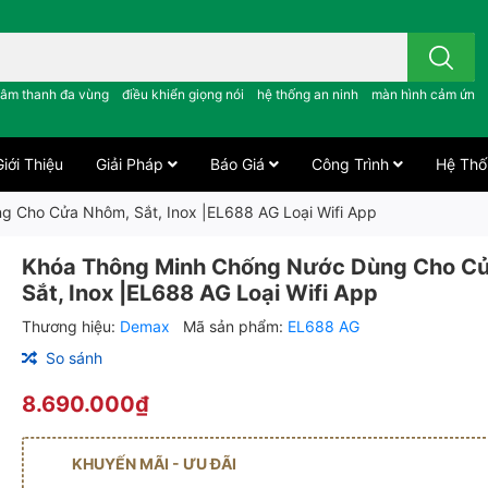
 công tắc cảm ứng..; âm thanh đa vùng ; điều khiển giọng nói ;
âm thanh đa vùng
điều khiển giọng nói
hệ thống an ninh
màn hình cảm ứng
iới Thiệu
Giải Pháp
Báo Giá
Công Trình
Hệ Thố
 Cho Cửa Nhôm, Sắt, Inox |EL688 AG Loại Wifi App
Khóa Thông Minh Chống Nước Dùng Cho C
Sắt, Inox |EL688 AG Loại Wifi App
Thương hiệu:
Demax
Mã sản phẩm:
EL688 AG
So sánh
8.690.000₫
KHUYẾN MÃI - ƯU ĐÃI