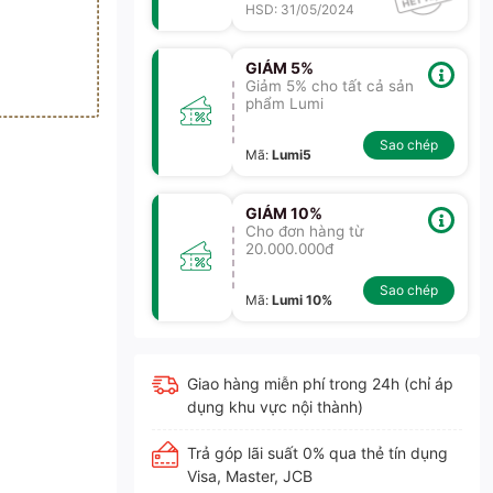
HSD: 31/05/2024
GIẢM 5%
Giảm 5% cho tất cả sản
phẩm Lumi
Sao chép
Mã
:
Lumi5
GIẢM 10%
Cho đơn hàng từ
20.000.000đ
Sao chép
Mã
:
Lumi 10%
Giao hàng miễn phí trong 24h (chỉ áp
dụng khu vực nội thành)
Trả góp lãi suất 0% qua thẻ tín dụng
Visa, Master, JCB