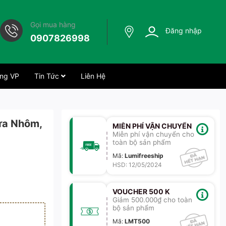
Gọi mua hàng
Đăng nhập
0907826998
ng VP
Tin Tức
Liên Hệ
ửa Nhôm,
MIỄN PHÍ VẬN CHUYỂN
Miễn phí vận chuyển cho
toàn bộ sản phẩm
Mã
:
Lumifreeship
HSD: 12/05/2024
VOUCHER 500 K
Giảm 500.000₫ cho toàn
bộ sản phẩm
Mã
:
LMT500