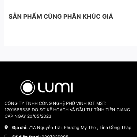
SẢN PHẨM CÙNG PHÂN KHÚC GIÁ
CÔNG TY TNHH CÔNG NGHỆ PHÚ VINH IOT MST:
1201588538 DO SỞ KẾ HOẠCH VÀ ĐẦU TƯ TỈNH TIỀN GIANG
CẤP NGÀY 20/05/2023
Địa chỉ:
71A Nguyễn Trãi, Phường Mỹ Tho , Tỉnh Đồng Tháp
Số điện thoại:
0907826998