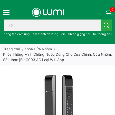
0
Bạn cần tìm gì..; công tắc cảm ứng..; âm thanh đa vùng ; điều khiể
công tắc cảm ứng
âm thanh đa vùng
điều khiển giọng nói
hệ thống an ni
Trang chủ
/
Khóa Cửa Nhôm
/
Khóa Thông Minh Chống Nước Dùng Cho Cửa Chính, Cửa Nhôm,
Sắt, Inox |EL-C903 AG Loại Wifi App