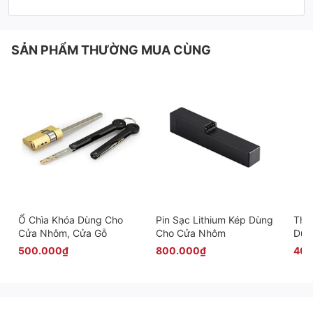
SẢN PHẨM THƯỜNG MUA CÙNG
Ổ Chìa Khóa Dùng Cho
Pin Sạc Lithium Kép Dùng
Thâ
Cửa Nhôm, Cửa Gỗ
Cho Cửa Nhôm
Dùn
Min
500.000₫
800.000₫
400